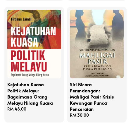
Kejatuhan Kuasa
Siri Bicara
Politik Melayu:
Perundangan:
Bagaimana Orang
Mahligai Pasir Krisis
Melayu Hilang Kuasa
Kewangan Punca
Penceraian
Regular
RM 48.00
price
Regular
RM 30.00
price