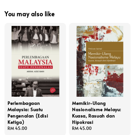
You may also like
Perlembagaan
Memikir-Ulang
Malaysia: Suatu
Nasionalisme Melayu:
Pengenalan (Edisi
Kuasa, Rasuah dan
Ketiga)
Hipokrasi
Regular
RM 45.00
Regular
RM 45.00
price
price