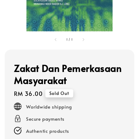
1
/
1
Zakat Dan Pemerkasaan
Masyarakat
Regular
RM 36.00
Sold Out
price
Worldwide shipping
Secure payments
Authentic products