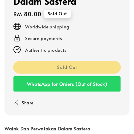
Dalam Sastera
Regular
RM 80.00
Sold Out
price
Worldwide shipping
Secure payments
Authentic products
Sold Out
WhatsApp for Orders (Out of Stock)
Share
Watak Dan Perwatakan Dalam Sastera