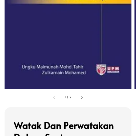
1
/
2
Watak Dan Perwatakan