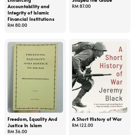
Accountability and
Regular
RM 87.00
Integrity of Islamic
price
Financial Institutions
Regular
RM 80.00
price
Freedom, Equality And
A Short History of War
Justice In Islam
Regular
RM 122.00
Regular
RM 36.00
price