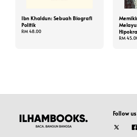
Ibn Khaldun: Sebuah Biografi
Memiki
Politik
Melayu
Hipokra
Regular
RM 48.00
price
Regular
RM 45.0
price
Follow us