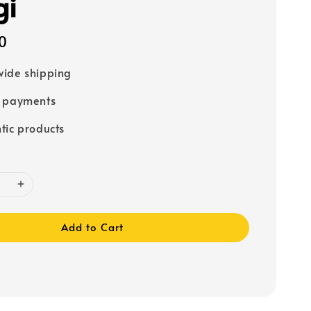
gi
0
ide shipping
e payments
tic products
Add to Cart