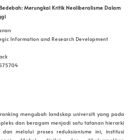
a Bedebah: Merungkai Kritik Neoliberalisme Dalam
ggi
anan
ategic Information and Research Development
ack
7575704
ranking mengubah landskap universiti yang pada
pleks dan beragam menjadi satu tatanan hierarki
an melalui proses reduksionisme ini, institusi
inggi dilabel, dinilai, dan dikelompokkan