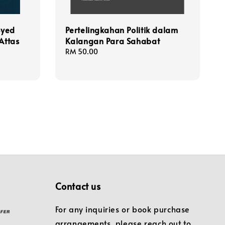
Syed
Pertelingkahan Politik dalam
Attas
Kalangan Para Sahabat
Regular
RM 50.00
price
Contact us
For any inquiries or book purchase
arrangements, please reach out to