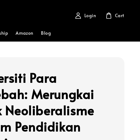
Login
Cart
ship
Amazon
Blog
rsiti Para
bah: Merungkai
ik Neoliberalisme
m Pendidikan