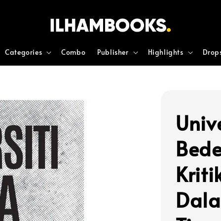
Categories
Combo
Publisher
Highlights
Drop
Unive
Bede
Krit
Dala