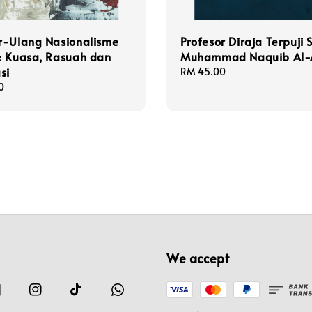
r-Ulang Nasionalisme
Profesor Diraja Terpuji 
: Kuasa, Rasuah dan
Muhammad Naquib Al-
si
Regular
RM 45.00
price
0
We accept