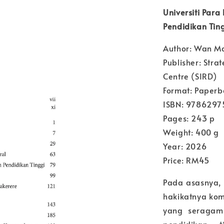
Universiti Par
Pendidikan Tin
Author: Wan M
Publisher: Str
Centre (SIRD)
Format: Paperb
ISBN: 978629
Pages: 243 p
Weight: 400 g
Year: 2026
Price: RM45
Pada asasnya, 
hakikatnya kom
yang seragam d
pendidikan t