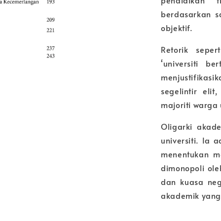
berdasarkan s
objektif.
Retorik seper
‘universiti b
menjustifikas
segelintir e
majoriti warga u
Oligarki akad
universiti. Ia
menentukan m
dimonopoli ole
dan kuasa nega
akademik yang 