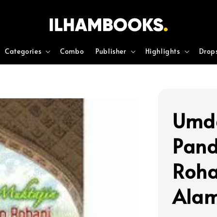
Categories
Combo
Publisher
Highlights
Drop
Umda
Pand
Roha
Alam