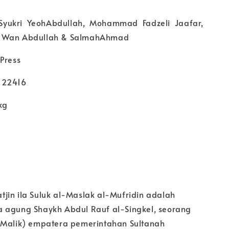
Syukri YeohAbdullah, Mohammad Fadzeli Jaafar,
 Wan Abdullah & SalmahAhmad
Press
122416
kg
jin ila Suluk al-Maslak al-Mufridin adalah
 agung Shaykh Abdul Rauf al-Singkel, seorang
-Malik) empatera pemerintahan Sultanah