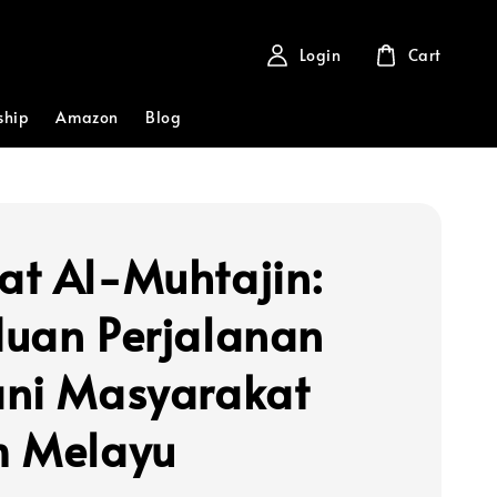
Login
Cart
ship
Amazon
Blog
t Al-Muhtajin:
uan Perjalanan
ni Masyarakat
 Melayu