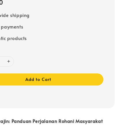
0
ide shipping
e payments
tic products
Add to Cart
jin: Panduan Perjalanan Rohani Masyarakat