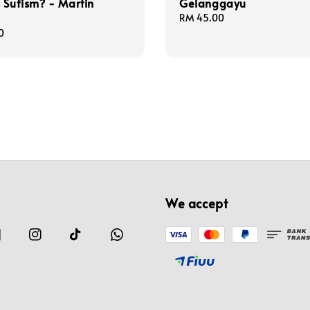
 Sufism? - Martin
Gelanggayu
Regular
RM 45.00
price
0
We accept