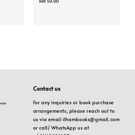
Regular
RM 50.00
price
Contact us
For any inquiries or book purchase
arrangements, please reach out to
us via email ilhambooks@gmail.com
or call/ WhatsApp us at