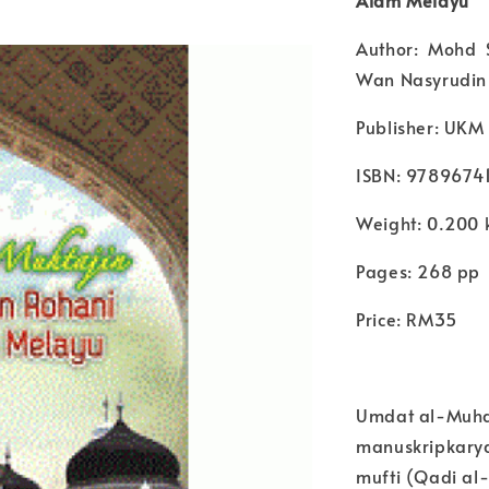
Author: Mohd 
Wan Nasyrudin
Publisher: UKM 
ISBN: 9789674
Weight: 0.200 
Pages: 268 pp
Price: RM35
Umdat al-Muhat
manuskripkarya
mufti (Qadi al