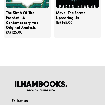
The Sirah Of The
Move: The Forces
Prophet : A
Uprooting Us
Contemporary And
Regular
RM 145.00
Original Analysis
price
Regular
RM 125.00
price
Follow us