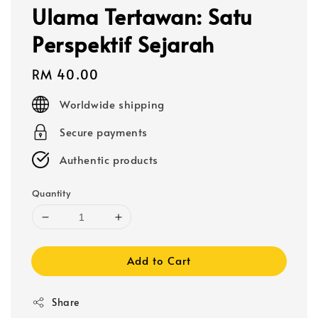
Ulama Tertawan: Satu
Perspektif Sejarah
Regular
RM 40.00
price
Worldwide shipping
Secure payments
Authentic products
Quantity
Add to Cart
Share