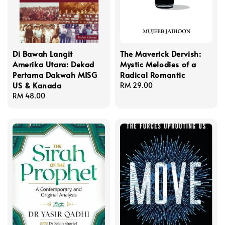
Di Bawah Langit
The Maverick Dervish:
Amerika Utara: Dekad
Mystic Melodies of a
Pertama Dakwah MISG
Radical Romantic
US & Kanada
Regular
RM 29.00
Regular
RM 48.00
price
price