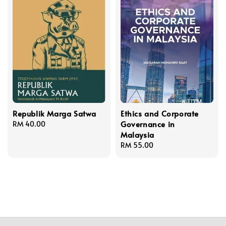
Republik Marga Satwa
Ethics and Corporate
Governance in
Regular
RM 40.00
Malaysia
price
Regular
RM 55.00
price