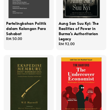
Pertelingkahan Politik
Aung San Suu Kyi: The
dalam Kalangan Para
Realities of Power in
Sahabat
Burma's Authoritarian
Legacy
Regular
RM 50.00
price
Regular
RM 92.00
price