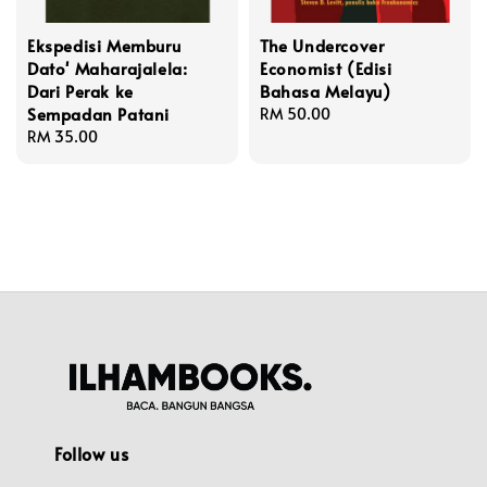
Ekspedisi Memburu
The Undercover
Dato' Maharajalela:
Economist (Edisi
Dari Perak ke
Bahasa Melayu)
Sempadan Patani
Regular
RM 50.00
Regular
RM 35.00
price
price
Follow us