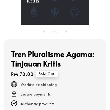
1
/
1
Tren Pluralisme Agama:
Tinjauan Kritis
Regular
RM 70.00
Sold Out
price
Worldwide shipping
Secure payments
Authentic products