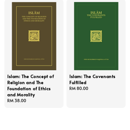
Islam: The Concept of
Islam: The Covenants
Religion and The
Fulfilled
Foundation of Ethics
Regular
RM 80.00
and Morality
price
Regular
RM 38.00
price