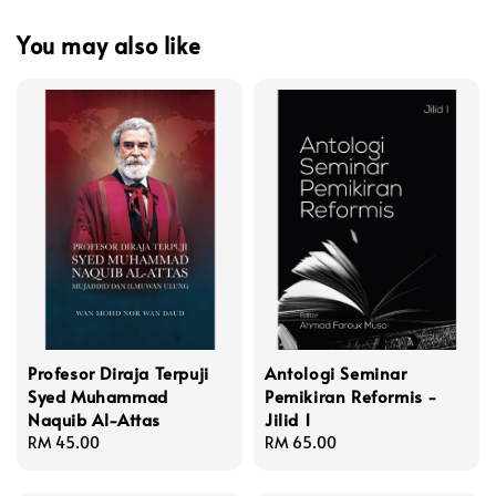
You may also like
Profesor Diraja Terpuji
Antologi Seminar
Syed Muhammad
Pemikiran Reformis -
Naquib Al-Attas
Jilid 1
Regular
RM 45.00
Regular
RM 65.00
price
price