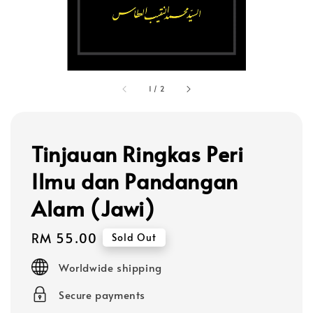
1
/
2
Tinjauan Ringkas Peri
Ilmu dan Pandangan
Alam (Jawi)
Regular
RM 55.00
Sold Out
price
Worldwide shipping
Secure payments