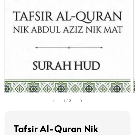
1
/
2
Tafsir Al-Quran Nik