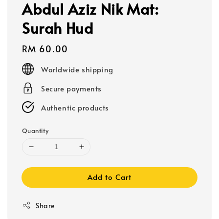
Abdul Aziz Nik Mat:
Surah Hud
Regular
RM 60.00
price
Worldwide shipping
Secure payments
Authentic products
Quantity
Add to Cart
Share