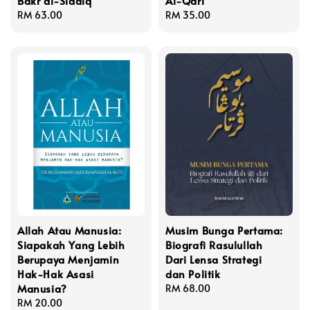
Bakr al-Siddiq
Al-Qārī
Regular
RM 63.00
Regular
RM 35.00
price
price
Allah Atau Manusia:
Musim Bunga Pertama:
Siapakah Yang Lebih
Biografi Rasulullah
Berupaya Menjamin
Dari Lensa Strategi
Hak-Hak Asasi
dan Politik
Manusia?
Regular
RM 68.00
Regular
RM 20.00
price