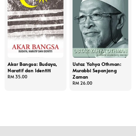
Akar Bangsa: Budaya,
Ustaz Yahya Othman:
Naratif dan Identiti
Murabbi Sepanjang
Zaman
Regular
RM 35.00
price
Regular
RM 26.00
price