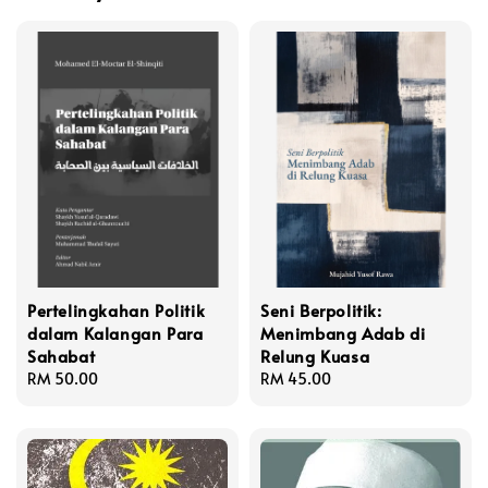
Pertelingkahan Politik
Seni Berpolitik:
dalam Kalangan Para
Menimbang Adab di
Sahabat
Relung Kuasa
Regular
RM 50.00
Regular
RM 45.00
price
price