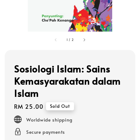
1
/
2
Sosiologi Islam: Sains
Kemasyarakatan dalam
Islam
Regular
RM 25.00
Sold Out
price
Worldwide shipping
Secure payments