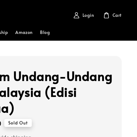
Login
Cart
ship
Amazon
Blog
em Undang-Undang
alaysia (Edisi
ua)
0
Sold Out
ide shipping