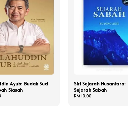
din Ayub: Budak Suci
Siri Sejarah Nusantara:
bah Siasah
Sejarah Sabah
0
Regular
RM 10.00
price