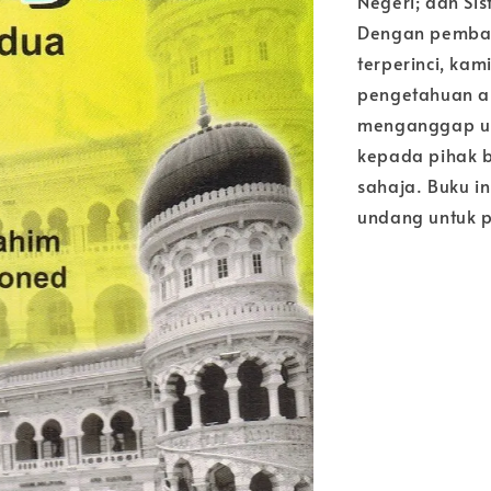
Negeri; dan S
Dengan pembah
terperinci, ka
pengetahuan a
menganggap u
kepada pihak 
sahaja. Buku 
undang untuk 