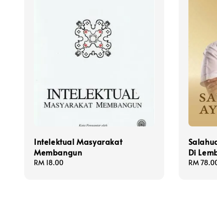
Intelektual Masyarakat
Salahud
Membangun
Di Lem
Regular
RM 18.00
Regular
RM 78.0
price
price