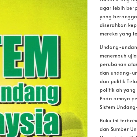
agar lebih be
yang berangga
diserahkan kep
mereka yang ter
Undang-undang
menempuh ujia
perubahan ata
dan undang-un
dan politik Tet
politiklah yan
Pada amnya pe
Sistem Undang
Buku ini terba
dan Sumber Un