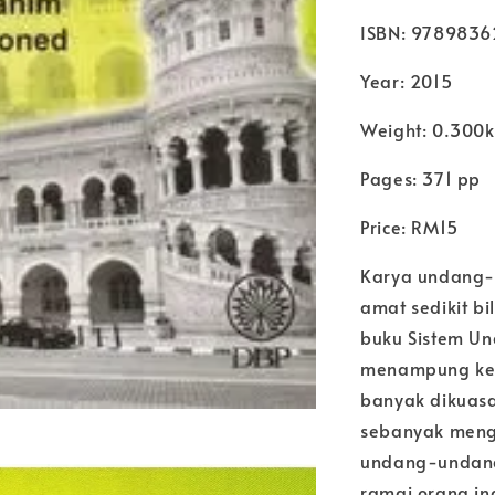
ISBN: 9789836
Year: 2015
Weight: 0.300
Pages: 371 pp
Price: RM15
Karya undang-
amat sedikit bi
buku Sistem Un
menampung keku
banyak dikuasa
sebanyak meng
undang-undang 
ramai orang i