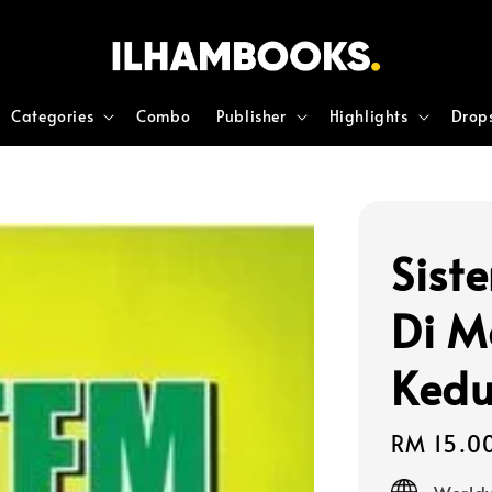
Categories
Combo
Publisher
Highlights
Drop
Sist
Di M
Ked
Regular
RM 15.0
price
Worldw