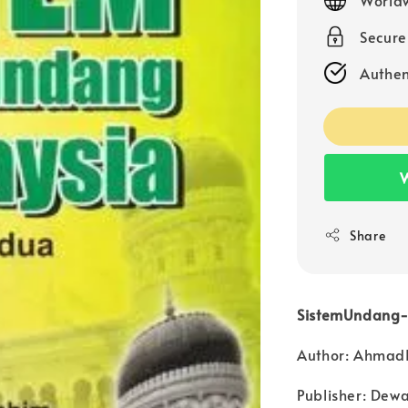
Secur
Authen
W
Share
SistemUndang-
Author: Ahmad
Publisher: Dew