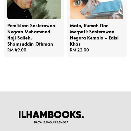
Pemikiran Sasterawan
Mata, Rumah Dan
Negara Muhammad
Merpati: Sasterawan
Haji Salleh.
Negara Kemala - Edisi
Shamsuddin Othman
Khas
Regular
RM 49.00
Regular
RM 22.00
price
price