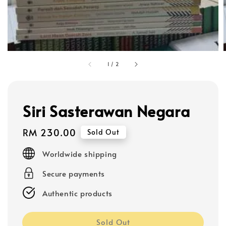
1
/
2
Siri Sasterawan Negara
Regular
RM 230.00
Sold Out
price
Worldwide shipping
Secure payments
Authentic products
Sold Out