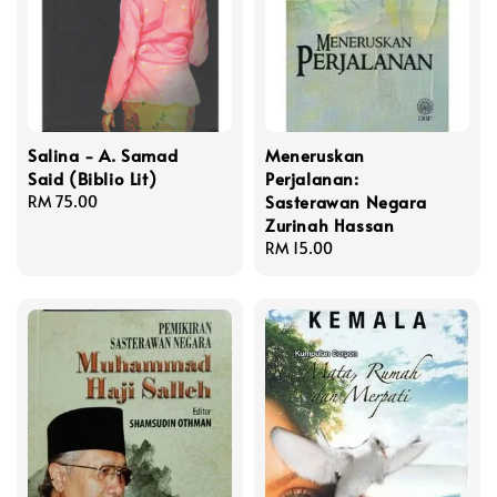
Salina - A. Samad
Meneruskan
Said (Biblio Lit)
Perjalanan:
Sasterawan Negara
Regular
RM 75.00
Zurinah Hassan
price
Regular
RM 15.00
price