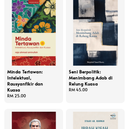
Minda Tertawan:
Seni Berpolitik:
Intelektual,
Menimbang Adab di
Rausyanfikir dan
Relung Kuasa
Kuasa
Regular
RM 45.00
Regular
RM 25.00
price
price