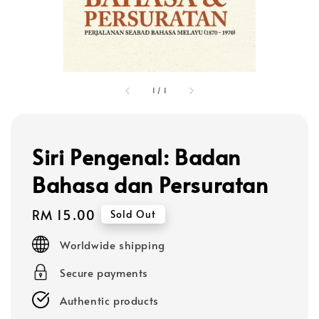
1
/
1
Siri Pengenal: Badan
Bahasa dan Persuratan
Regular
RM 15.00
Sold Out
price
Worldwide shipping
Secure payments
Authentic products