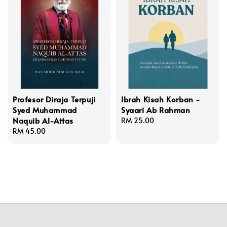
Profesor Diraja Terpuji
Ibrah Kisah Korban -
Syed Muhammad
Syaari Ab Rahman
Naquib Al-Attas
Regular
RM 25.00
Regular
RM 45.00
price
price