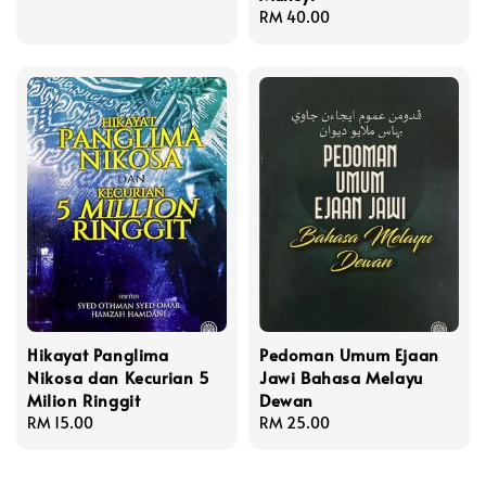
price
Regular
RM 40.00
price
Hikayat Panglima
Pedoman Umum Ejaan
Nikosa dan Kecurian 5
Jawi Bahasa Melayu
Milion Ringgit
Dewan
Regular
RM 15.00
Regular
RM 25.00
price
price