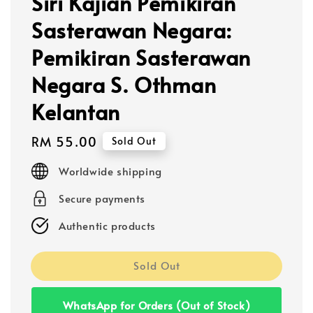
Siri Kajian Pemikiran
Sasterawan Negara:
Pemikiran Sasterawan
Negara S. Othman
Kelantan
Regular
RM 55.00
Sold Out
price
Worldwide shipping
Secure payments
Authentic products
Sold Out
WhatsApp for Orders (Out of Stock)