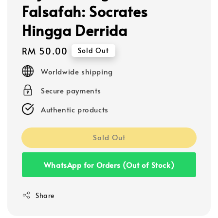
Falsafah: Socrates
Hingga Derrida
Regular
RM 50.00
Sold Out
price
Worldwide shipping
Secure payments
Authentic products
Sold Out
WhatsApp for Orders (Out of Stock)
Share