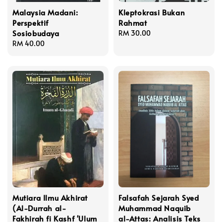
Malaysia Madani:
Kleptokrasi Bukan
Perspektif
Rahmat
Sosiobudaya
Regular
RM 30.00
Regular
RM 40.00
price
price
Mutiara Ilmu Akhirat
Falsafah Sejarah Syed
(Al-Durrah al-
Muhammad Naquib
Fakhirah fi Kashf 'Ulum
al-Attas: Analisis Teks