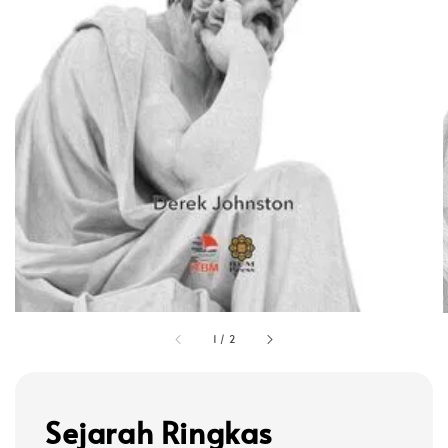
1
/
2
Sejarah Ringkas