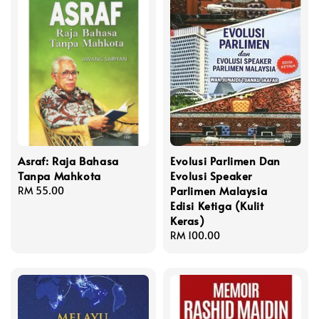
Asraf: Raja Bahasa
Evolusi Parlimen Dan
Tanpa Mahkota
Evolusi Speaker
Parlimen Malaysia
Regular
RM 55.00
Edisi Ketiga (Kulit
price
Keras)
Regular
RM 100.00
price