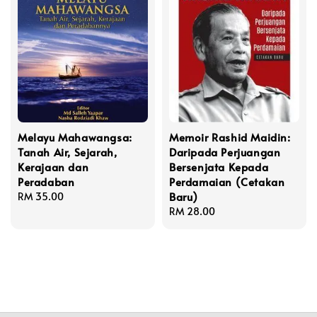
Melayu Mahawangsa:
Memoir Rashid Maidin:
Tanah Air, Sejarah,
Daripada Perjuangan
Kerajaan dan
Bersenjata Kepada
Peradaban
Perdamaian (Cetakan
Baru)
Regular
RM 35.00
price
Regular
RM 28.00
price