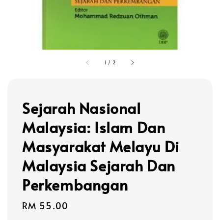
1
/
2
Sejarah Nasional
Malaysia: Islam Dan
Masyarakat Melayu Di
Malaysia Sejarah Dan
Perkembangan
Regular
RM 55.00
price