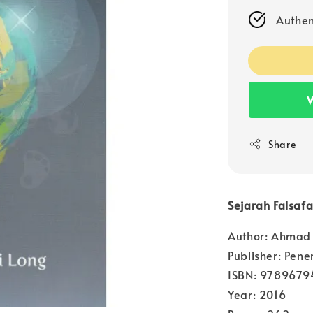
Authen
W
Share
Sejarah Falsafa
Author: Ahmad
Publisher: Pen
ISBN: 978967
Year: 2016