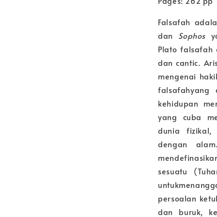
Pages: 262 pp
Falsafah adal
dan
Sophos
ya
Plato falsafah
dan cantic. Ar
mengenai haki
falsafahyang 
kehidupan men
yang cuba mem
dunia fizika
dengan alam.
mendefinasika
sesuatu (Tu
untukmenangg
persoalan ket
dan buruk, k