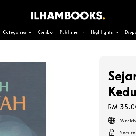
Categories
Combo
Publisher
Highlights
Drop
Seja
Ked
Regular
RM 35.0
price
Worldw
Secur