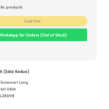
tic products
Sold Out
hatsApp for Orders (Out of Stock)
h (Edisi Kedua)
 Sunawari Long
erbit UKM
9428698