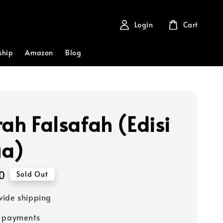
Login
Cart
ship
Amazon
Blog
rah Falsafah (Edisi
ua)
0
Sold Out
ide shipping
e payments