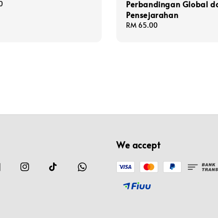
Perbandingan Global d
0
Pensejarahan
Regular
RM 65.00
price
We accept