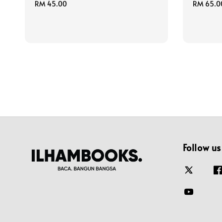
Regular
RM 45.00
Regular
RM 65.0
price
price
Follow us