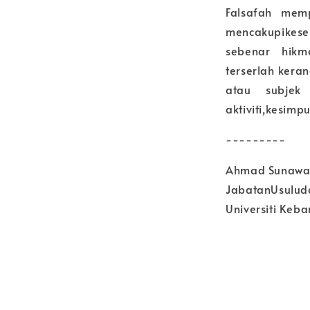
Falsafah mem
mencakupikes
sebenar hikm
terserlah ker
atau subjek 
aktiviti,kesimp
---------
Ahmad Sunawari
JabatanUsuluddi
Universiti Keb