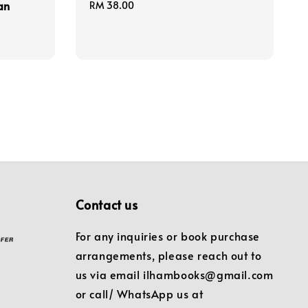
an
Regular
RM 38.00
price
Contact us
For any inquiries or book purchase
arrangements, please reach out to
us via email ilhambooks@gmail.com
or call/ WhatsApp us at