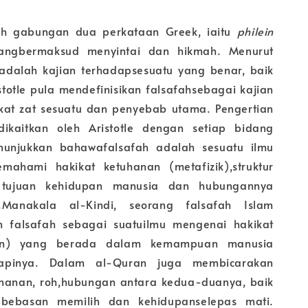
ah gabungan dua perkataan Greek, iaitu
philein
ngbermaksud menyintai dan hikmah. Menurut
 adalah kajian terhadapsesuatu yang benar, baik
istotle pula mendefinisikan falsafahsebagai kajian
kat zat sesuatu dan penyebab utama. Pengertian
dikaitkan oleh Aristotle dengan setiap bidang
unjukkan bahawafalsafah adalah sesuatu ilmu
ahami hakikat ketuhanan (metafizik),struktur
l, tujuan kehidupan manusia dan hubungannya
Manakala al-Kindi, seorang falsafah Islam
n falsafah sebagai suatuilmu mengenai hakikat
han) yang berada dalam kemampuan manusia
apinya. Dalam al-Quran juga membicarakan
uhanan, roh,hubungan antara kedua-duanya, baik
ebebasan memilih dan kehidupanselepas mati.