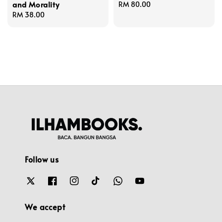
and Morality
Regular
RM 80.00
Regular
RM 38.00
price
price
Follow us
We accept