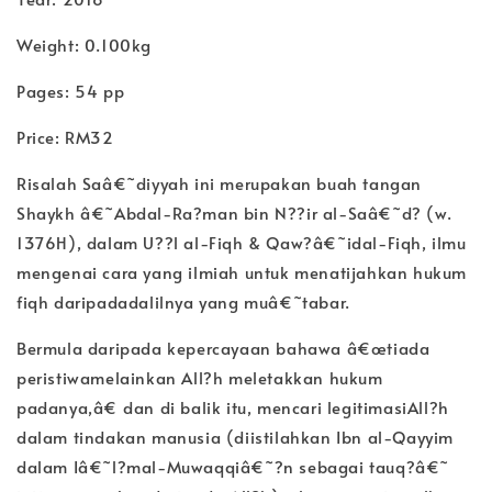
Weight: 0.100kg
Pages: 54 pp
Price: RM32
Risalah Saâ€˜diyyah ini merupakan buah tangan
Shaykh â€˜Abdal-Ra?man bin N??ir al-Saâ€˜d? (w.
1376H), dalam U??l al-Fiqh & Qaw?â€˜idal-Fiqh, ilmu
mengenai cara yang ilmiah untuk menatijahkan hukum
fiqh daripadadalilnya yang muâ€˜tabar.
Bermula daripada kepercayaan bahawa â€œtiada
peristiwamelainkan All?h meletakkan hukum
padanya,â€ dan di balik itu, mencari legitimasiAll?h
dalam tindakan manusia (diistilahkan Ibn al-Qayyim
dalam Iâ€˜l?mal-Muwaqqiâ€˜?n sebagai tauq?â€˜