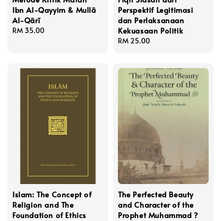
Ibn Al-Qayyim & Mullā
Perspektif Legitimasi
Al-Qārī
dan Perlaksanaan
Kekuasaan Politik
Regular
RM 35.00
price
Regular
RM 25.00
price
Islam: The Concept of
The Perfected Beauty
Religion and The
and Character of the
Foundation of Ethics
Prophet Muhammad ?