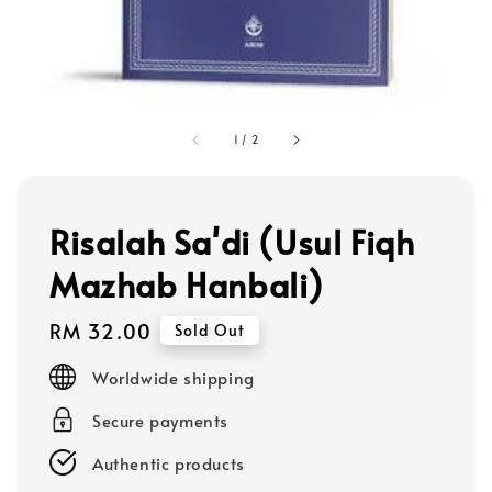
1
/
2
Risalah Sa'di (Usul Fiqh
Mazhab Hanbali)
Regular
RM 32.00
Sold Out
price
Worldwide shipping
Secure payments
Authentic products