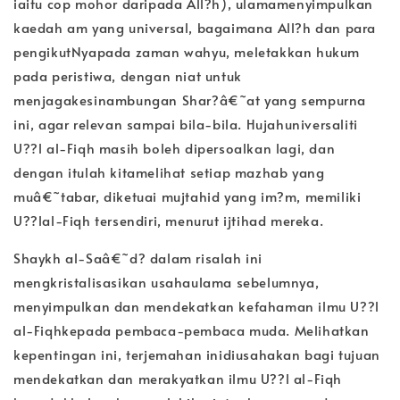
iaitu cop mohor daripada All?h), ulamamenyimpulkan
kaedah am yang universal, bagaimana All?h dan para
pengikutNyapada zaman wahyu, meletakkan hukum
pada peristiwa, dengan niat untuk
menjagakesinambungan Shar?â€˜at yang sempurna
ini, agar relevan sampai bila-bila. Hujahuniversaliti
U??l al-Fiqh masih boleh dipersoalkan lagi, dan
dengan itulah kitamelihat setiap mazhab yang
muâ€˜tabar, diketuai mujtahid yang im?m, memiliki
U??lal-Fiqh tersendiri, menurut ijtihad mereka.
Shaykh al-Saâ€˜d? dalam risalah ini
mengkristalisasikan usahaulama sebelumnya,
menyimpulkan dan mendekatkan kefahaman ilmu U??l
al-Fiqhkepada pembaca-pembaca muda. Melihatkan
kepentingan ini, terjemahan inidiusahakan bagi tujuan
mendekatkan dan merakyatkan ilmu U??l al-Fiqh