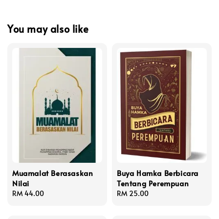
You may also like
Muamalat Berasaskan
Buya Hamka Berbicara
Nilai
Tentang Perempuan
Regular
RM 44.00
Regular
RM 25.00
price
price