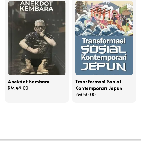
Anekdot Kembara
Transformasi Sosial
Kontemporari Jepun
Regular
RM 49.00
price
Regular
RM 50.00
price