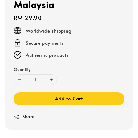
Malaysia
Regular
RM 29.90
price
Worldwide shipping
Secure payments
Authentic products
Quantity
Add to Cart
Share