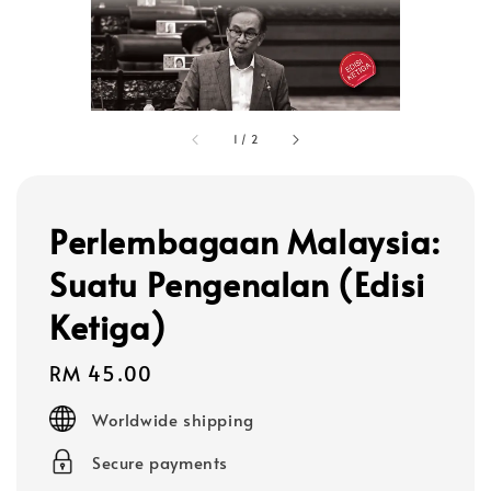
1
/
2
Perlembagaan Malaysia:
Suatu Pengenalan (Edisi
Ketiga)
Regular
RM 45.00
price
Worldwide shipping
Secure payments