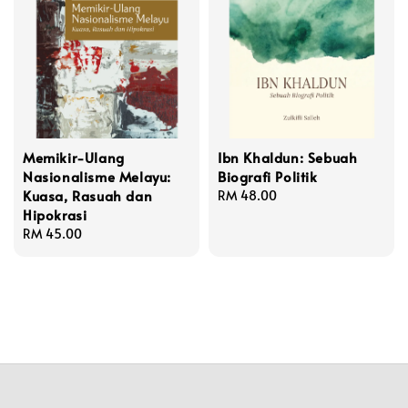
Memikir-Ulang
Ibn Khaldun: Sebuah
Nasionalisme Melayu:
Biografi Politik
Kuasa, Rasuah dan
Regular
RM 48.00
Hipokrasi
price
Regular
RM 45.00
price