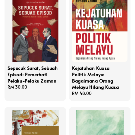
Sepucuk Surat, Sebuah
Kejatuhan Kuasa
Episod: Pemerhati
Politik Melayu:
Pelaku-Pelaku Zaman
Bagaimana Orang
Melayu Hilang Kuasa
Regular
RM 30.00
price
Regular
RM 48.00
price