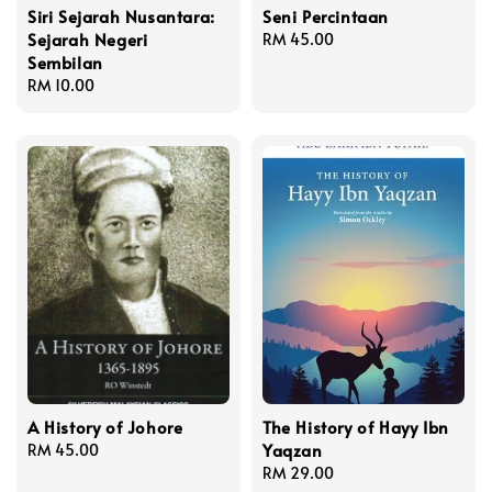
Siri Sejarah Nusantara:
Seni Percintaan
Sejarah Negeri
Regular
RM 45.00
Sembilan
price
Regular
RM 10.00
price
A History of Johore
The History of Hayy Ibn
Yaqzan
Regular
RM 45.00
price
Regular
RM 29.00