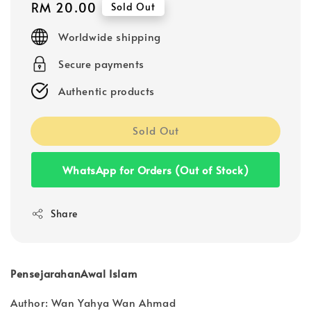
Regular
RM 20.00
Sold Out
price
Worldwide shipping
Secure payments
Authentic products
Sold Out
WhatsApp for Orders (Out of Stock)
Share
PensejarahanAwal Islam
Author: Wan Yahya Wan Ahmad