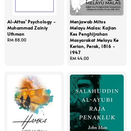
Al-Attas' Psychology -
Menjawab Mitos
Muhammad Zainiy
Melayu Malas: Kajian
Uthman
Kes Penghijrahan
Masyarakat Melayu Ke
Regular
RM 88.00
Kerian, Perak, 1816 -
price
1947
Regular
RM 44.00
price