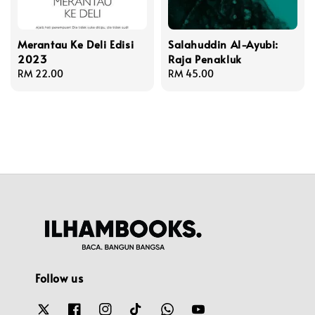
Merantau Ke Deli Edisi
Salahuddin Al-Ayubi:
2023
Raja Penakluk
Regular
RM 22.00
Regular
RM 45.00
price
price
Follow us