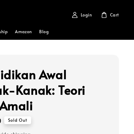
Login
Cart
ship
Amazon
Blog
idikan Awal
k-Kanak: Teori
Amali
0
Sold Out
ide shipping