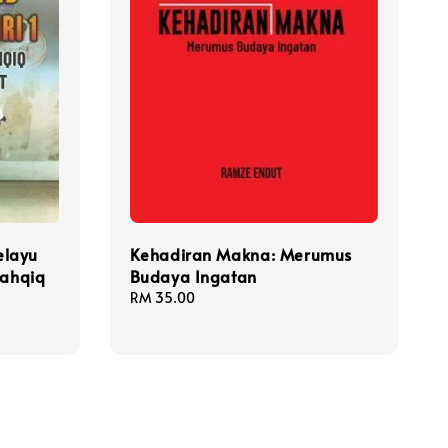
elayu
Kehadiran Makna: Merumus
Tahqiq
Budaya Ingatan
Regular
RM 35.00
price