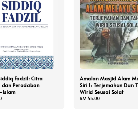
iddiq Fadzil: Citra
Amalan Masjid Alam M
 dan Peradaban
Siri 1: Terjemahan Dan 
-Islam
Wirid Seusai Solat
0
Regular
RM 45.00
price