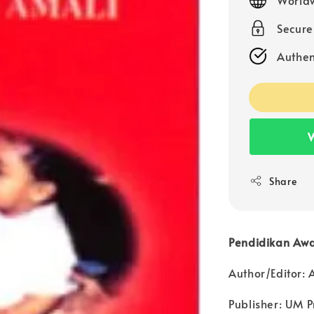
Secur
Authen
W
Share
Pendidikan Awa
Author/Editor: 
Publisher: UM P