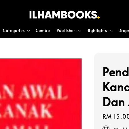
Categories
Combo
Publisher
Highlights
Drop
Pend
Kana
Dan 
Regular
RM 15.0
price
Worldw