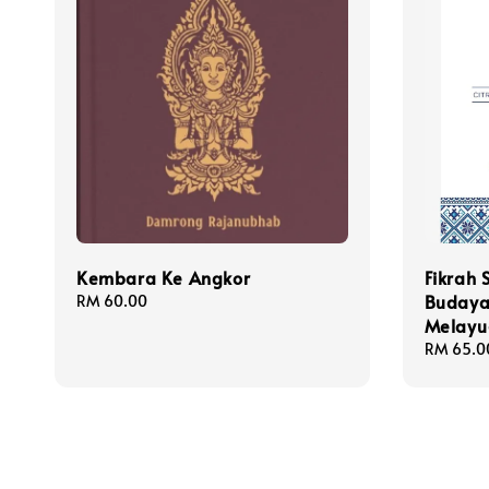
Kembara Ke Angkor
Fikrah S
Budaya
Regular
RM 60.00
price
Melayu
Regular
RM 65.0
price