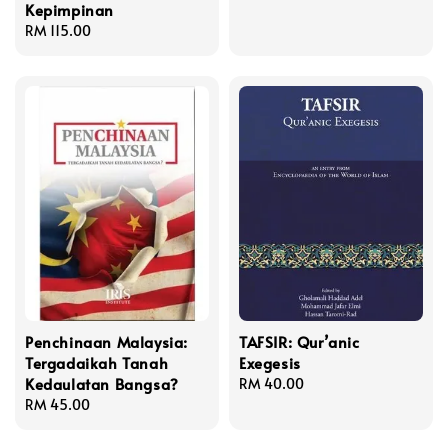
Kepimpinan
price
Regular
RM 115.00
price
Penchinaan Malaysia:
TAFSIR: Qur’anic
Tergadaikah Tanah
Exegesis
Kedaulatan Bangsa?
Regular
RM 40.00
Regular
RM 45.00
price
price