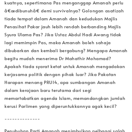
kuatnya, sepertimana Pas menganggap Amanah perlu
â€œdibunuhâ€ demi survivalnya? Golongan asatizah
t
iada tempat dalam Amanah dan kedudukan Majlis
Penasihat Pakar jauh lebih rendah berbanding Majlis
Syura Ulama Pas? Jika Ustaz Abdul Hadi Awang tidak
lagi memimpin Pas, maka Amanah boleh sahaja
dibubarkan dan kembali bergabung? Mengapa Amanah
begitu mudah menerima Dr Mahathir Mohamad?
Apakah tiada syarat ketat untuk Amanah mengadakan
kerjasama politik dengan pihak luar? Jika Pakatan
Harapan menang PRU14, apa sumbangan Amanah
dalam kerajaan baru terutama dari segi
memartabatkan agenda Islam, memandangkan jumlah
kerusi Parlimen yang diperuntukkannya agak kecil?
--------------
Penubuhan Parti Amanah menimbulkan pelbagai salah