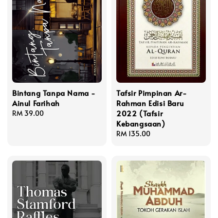
Bintang Tanpa Nama -
Tafsir Pimpinan Ar-
Ainul Farihah
Rahman Edisi Baru
2022 (Tafsir
Regular
RM 39.00
Kebangsaan)
price
Regular
RM 135.00
price