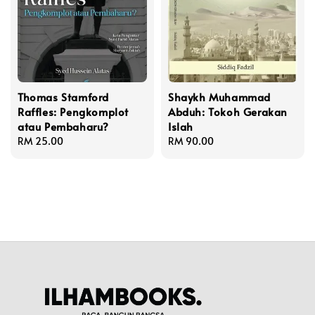
Thomas Stamford
Shaykh Muhammad
Raffles: Pengkomplot
Abduh: Tokoh Gerakan
atau Pembaharu?
Islah
Regular
RM 25.00
Regular
RM 90.00
price
price