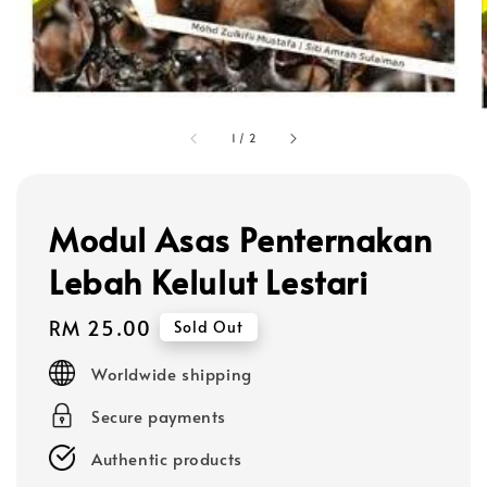
1
/
2
Modul Asas Penternakan
Lebah Kelulut Lestari
Regular
RM 25.00
Sold Out
price
Worldwide shipping
Secure payments
Authentic products