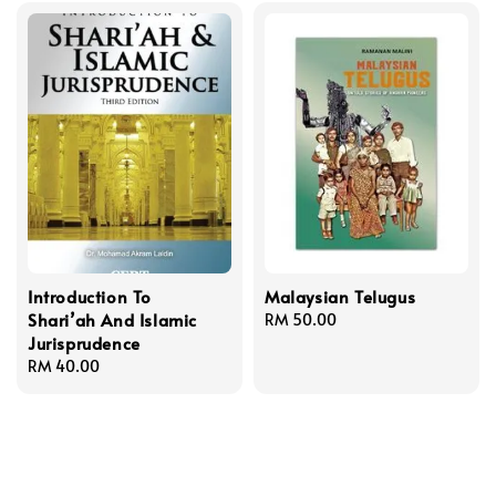
Introduction To
Malaysian Telugus
Shari’ah And Islamic
Regular
RM 50.00
Jurisprudence
price
Regular
RM 40.00
price