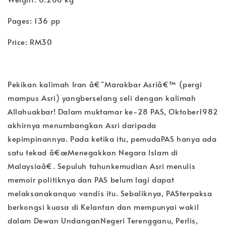
Pages: 136 pp
Price: RM30
Pekikan kalimah Iran â€˜Marakbar Asriâ€™ (pergi
mampus Asri) yangberselang seli dengan kalimah
Allahuakbar! Dalam muktamar ke-28 PAS, Oktober1982
akhirnya menumbangkan Asri daripada
kepimpinannya. Pada ketika itu, pemudaPAS hanya ada
satu tekad â€œMenegakkan Negara Islam di
Malaysiaâ€. Sepuluh tahunkemudian Asri menulis
memoir politiknya dan PAS belum lagi dapat
melaksanakanquo vandis itu. Sebaliknya, PASterpaksa
berkongsi kuasa di Kelantan dan mempunyai wakil
dalam Dewan UndanganNegeri Terengganu, Perlis,