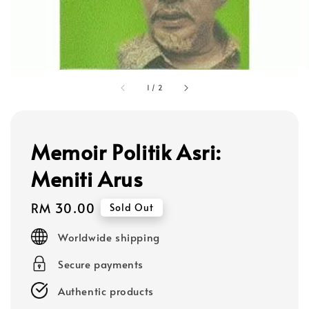
1
/
2
Memoir Politik Asri:
Meniti Arus
Regular
RM 30.00
Sold Out
price
Worldwide shipping
Secure payments
Authentic products