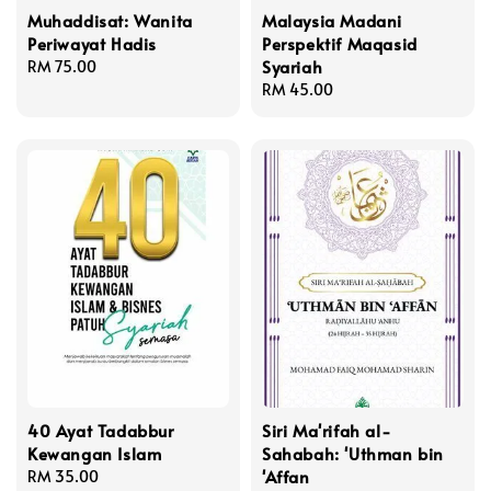
Muhaddisat: Wanita
Malaysia Madani
Periwayat Hadis
Perspektif Maqasid
Syariah
Regular
RM 75.00
price
Regular
RM 45.00
price
40 Ayat Tadabbur
Siri Ma'rifah al-
Kewangan Islam
Sahabah: 'Uthman bin
'Affan
Regular
RM 35.00