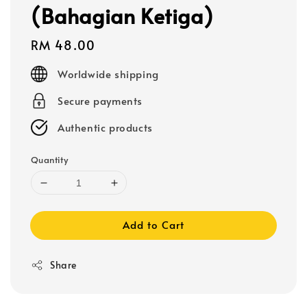
(Bahagian Ketiga)
Regular
RM 48.00
price
Worldwide shipping
Secure payments
Authentic products
Quantity
Add to Cart
Share