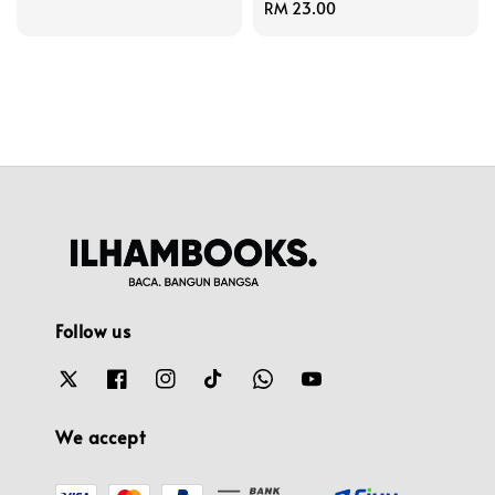
price
Regular
RM 23.00
price
Follow us
We accept