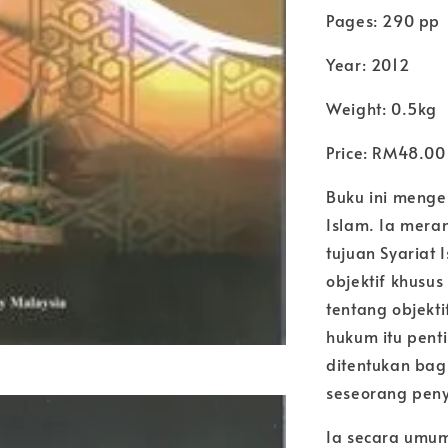
Pages: 290 pp
Year: 2012
Weight: 0.5kg
Price: RM48.00
Buku ini menge
Islam. Ia mera
tujuan Syariat 
objektif khusu
tentang objekti
hukum itu pent
ditentukan bag
seseorang peny
Ia secara umum