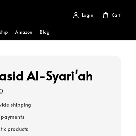
Login
Cart
ship
Amazon
Blog
sid Al-Syari'ah
0
ide shipping
e payments
tic products