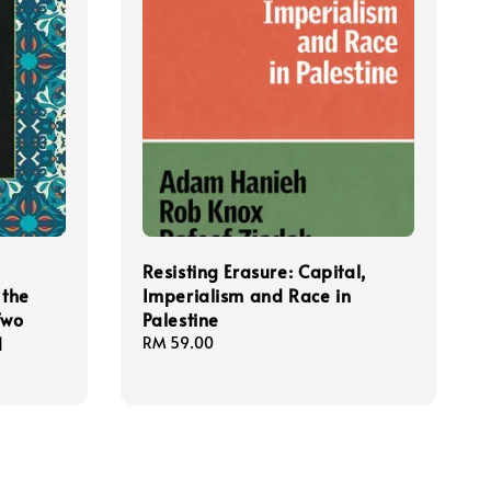
Resisting Erasure: Capital,
 the
Imperialism and Race in
Two
Palestine
d
Regular
RM 59.00
price