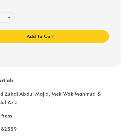
Add to Cart
ri'ah
od Zuhdi Abdul Majid, Mek Wok Mahmud &
ul Aziz
 Press
182359