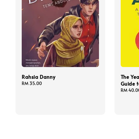
Rahsia Danny
The Yea
Guide 
Regular
RM 35.00
price
Regular
RM 40.0
price