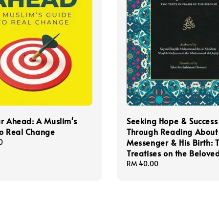
r Ahead: A Muslim's
Seeking Hope & Success
to Real Change
Through Reading About
Messenger & His Birth: 
0
Treatises on the Belove
Regular
RM 40.00
price