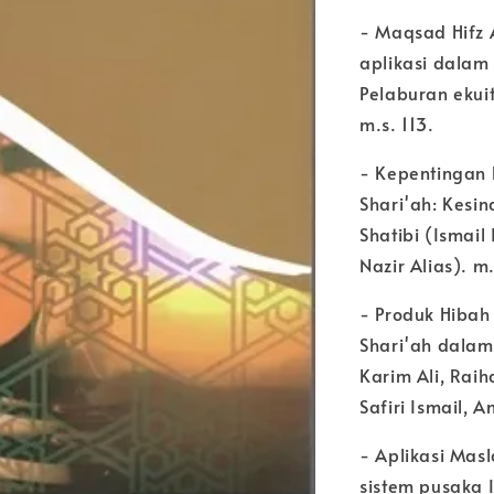
- Maqsad Hifz 
aplikasi dalam
Pelaburan ekui
m.s. 113.
- Kepentingan
Shari'ah: Kesi
Shatibi (Isma
Nazir Alias). m
- Produk Hiba
Shari'ah dalam
Karim Ali, Rai
Safiri Ismail, 
- Aplikasi Mas
sistem pusaka 