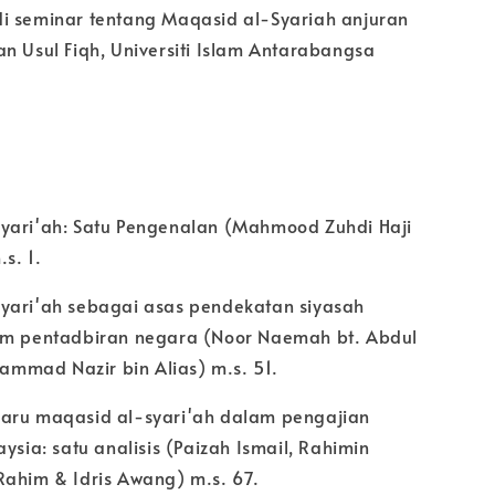
i seminar tentang Maqasid al-Syariah anjuran
n Usul Fiqh, Universiti Islam Antarabangsa
yari'ah: Satu Pengenalan (Mahmood Zuhdi Haji
s. 1.
yari'ah sebagai asas pendekatan siyasah
am pentadbiran negara (Noor Naemah bt. Abdul
mad Nazir bin Alias) m.s. 51.
aru maqasid al-syari'ah dalam pengajian
aysia: satu analisis (Paizah Ismail, Rahimin
Rahim & Idris Awang) m.s. 67.