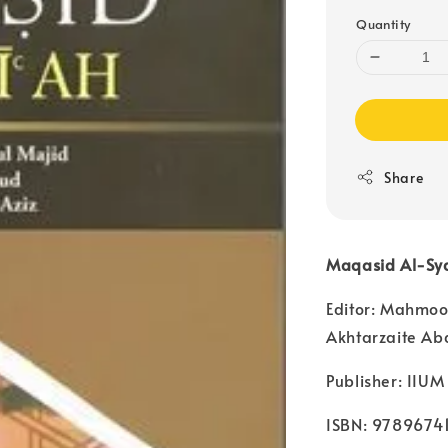
Quantity
Share
Maqasid Al-Sya
Editor: Mahmo
Akhtarzaite Abd
Publisher: IIUM
ISBN: 9789674