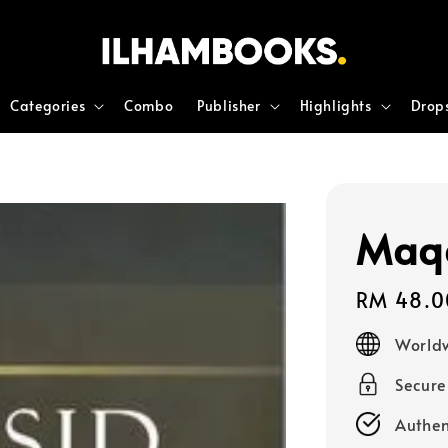
Categories
Combo
Publisher
Highlights
Drop
Maqa
Regular
RM 48.0
price
Worldw
Secur
Authen