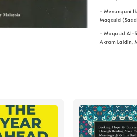
- Menangani Ik
Maqasid (Saad
- Maqasid Al-
Akram Laldin,