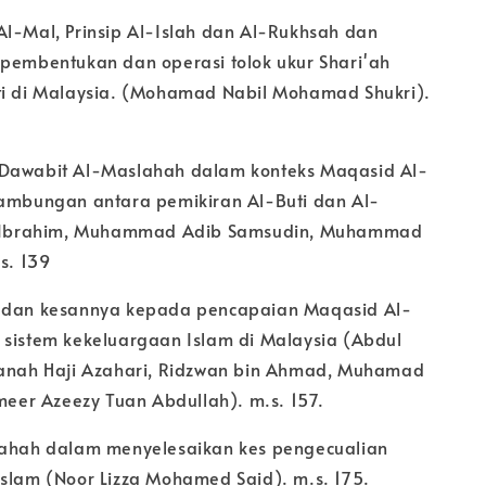
Al-Mal, Prinsip Al-Islah dan Al-Rukhsah dan
 pembentukan dan operasi tolok ukur Shari'ah
ti di Malaysia. (Mohamad Nabil Mohamad Shukri).
 Dawabit Al-Maslahah dalam konteks Maqasid Al-
nambungan antara pemikiran Al-Buti dan Al-
il Ibrahim, Muhammad Adib Samsudin, Muhammad
.s. 139
h dan kesannya kepada pencapaian Maqasid Al-
 sistem kekeluargaan Islam di Malaysia (Abdul
hanah Haji Azahari, Ridzwan bin Ahmad, Muhamad
Ameer Azeezy Tuan Abdullah). m.s. 157.
lahah dalam menyelesaikan kes pengecualian
Islam (Noor Lizza Mohamed Said). m.s. 175.