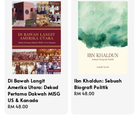
Di Bawah Langit
Ibn Khaldun: Sebuah
Amerika Utara: Dekad
Biografi Politik
Pertama Dakwah MISG
Regular
RM 48.00
US & Kanada
price
Regular
RM 48.00
price