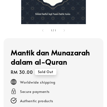
1
/
1
Mantik dan Munazarah
dalam al-Quran
Regular
RM 30.00
Sold Out
price
Worldwide shipping
Secure payments
Authentic products