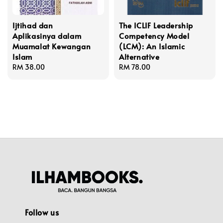
Ijtihad dan
The ICLIF Leadership
Aplikasinya dalam
Competency Model
Muamalat Kewangan
(LCM): An Islamic
Islam
Alternative
Regular
RM 38.00
Regular
RM 78.00
price
price
Follow us