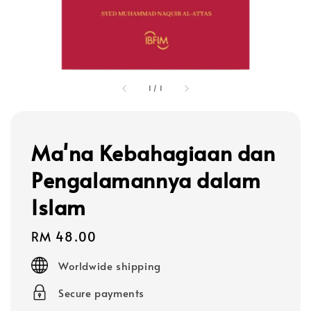
1
/
1
Ma'na Kebahagiaan dan
Pengalamannya dalam
Islam
Regular
RM 48.00
price
Worldwide shipping
Secure payments