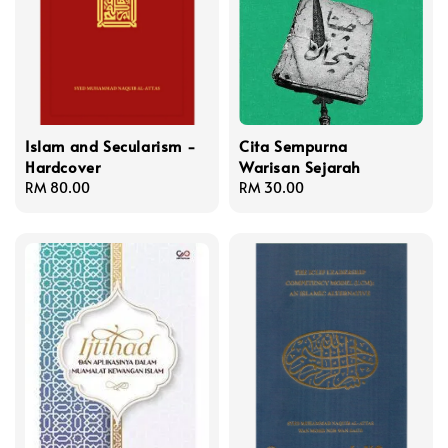
Islam and Secularism -
Cita Sempurna
Hardcover
Warisan Sejarah
Regular
RM 80.00
Regular
RM 30.00
price
price