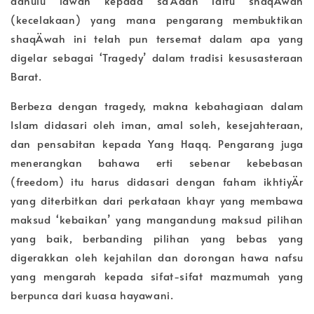
dahulu lawan kepada sa‘Ädah iaitu shaqÄwah
(kecelakaan) yang mana pengarang membuktikan
shaqÄwah ini telah pun tersemat dalam apa yang
digelar sebagai ‘Tragedy’ dalam tradisi kesusasteraan
Barat.
Berbeza dengan tragedy, makna kebahagiaan dalam
Islam didasari oleh iman, amal soleh, kesejahteraan,
dan pensabitan kepada Yang Haqq. Pengarang juga
menerangkan bahawa erti sebenar kebebasan
(freedom) itu harus didasari dengan faham ikhtiyÄr
yang diterbitkan dari perkataan khayr yang membawa
maksud ‘kebaikan’ yang mangandung maksud pilihan
yang baik, berbanding pilihan yang bebas yang
digerakkan oleh kejahilan dan dorongan hawa nafsu
yang mengarah kepada sifat-sifat mazmumah yang
berpunca dari kuasa hayawani.