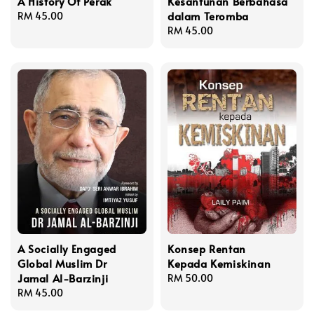
A History Of Perak
Kesantunan Berbahasa
dalam Teromba
Regular
RM 45.00
price
Regular
RM 45.00
price
A Socially Engaged
Konsep Rentan
Global Muslim Dr
Kepada Kemiskinan
Jamal Al-Barzinji
Regular
RM 50.00
Regular
RM 45.00
price
price