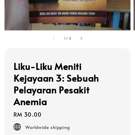
1
/
2
Liku-Liku Meniti
Kejayaan 3: Sebuah
Pelayaran Pesakit
Anemia
Regular
RM 30.00
price
Worldwide shipping