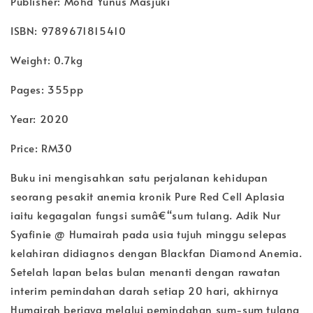
Publisher: Mohd Yunus Masjuki
ISBN: 9789671815410
Weight: 0.7kg
Pages: 355pp
Year: 2020
Price: RM30
Buku ini mengisahkan satu perjalanan kehidupan
seorang pesakit anemia kronik Pure Red Cell Aplasia
iaitu kegagalan fungsi sumâ€“sum tulang. Adik Nur
Syafinie @ Humairah pada usia tujuh minggu selepas
kelahiran didiagnos dengan Blackfan Diamond Anemia.
Setelah lapan belas bulan menanti dengan rawatan
interim pemindahan darah setiap 20 hari, akhirnya
Humairah berjaya melalui pemindahan sum-sum tulang