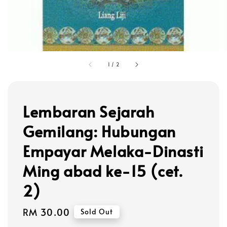
1
/
2
Lembaran Sejarah
Gemilang: Hubungan
Empayar Melaka-Dinasti
Ming abad ke-15 (cet.
2)
Regular
RM 30.00
Sold Out
price