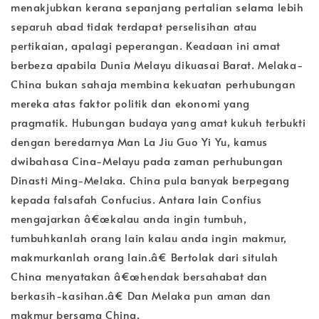
menakjubkan kerana sepanjang pertalian selama lebih
separuh abad tidak terdapat perselisihan atau
pertikaian, apalagi peperangan. Keadaan ini amat
berbeza apabila Dunia Melayu dikuasai Barat. Melaka-
China bukan sahaja membina kekuatan perhubungan
mereka atas faktor politik dan ekonomi yang
pragmatik. Hubungan budaya yang amat kukuh terbukti
dengan beredarnya Man La Jiu Guo Yi Yu, kamus
dwibahasa Cina-Melayu pada zaman perhubungan
Dinasti Ming-Melaka. China pula banyak berpegang
kepada falsafah Confucius. Antara lain Confius
mengajarkan â€œkalau anda ingin tumbuh,
tumbuhkanlah orang lain kalau anda ingin makmur,
makmurkanlah orang lain.â€ Bertolak dari situlah
China menyatakan â€œhendak bersahabat dan
berkasih-kasihan.â€ Dan Melaka pun aman dan
makmur bersama China.