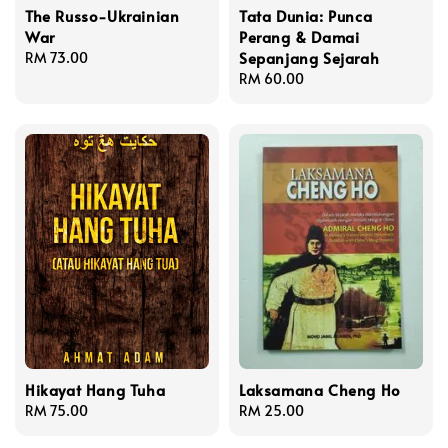
The Russo-Ukrainian
Tata Dunia: Punca
War
Perang & Damai
Sepanjang Sejarah
Regular
RM 73.00
price
Regular
RM 60.00
price
Hikayat Hang Tuha
Laksamana Cheng Ho
Regular
RM 75.00
Regular
RM 25.00
price
price