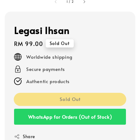
1
/
2
Legasi Ihsan
Regular
RM 99.00
Sold Out
price
Worldwide shipping
Secure payments
Authentic products
Sold Out
WhatsApp for Orders (Out of Stock)
Share