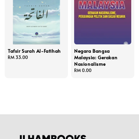
Tafsir Surah Al-Fatihah
Negara Bangsa
Malaysia: Gerakan
Regular
RM 33.00
Nasionalisme
price
Regular
RM 0.00
price