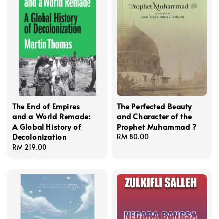
The End of Empires
The Perfected Beauty
and a World Remade:
and Character of the
A Global History of
Prophet Muhammad ?
Decolonization
Regular
RM 80.00
Regular
RM 219.00
price
price