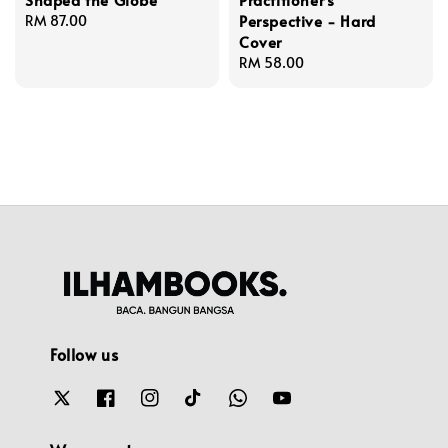
Perspective - Hard
Regular
RM 87.00
Cover
price
Regular
RM 58.00
price
Follow us