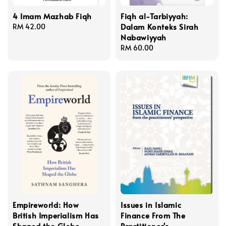
4 Imam Mazhab Fiqh
Fiqh al-Tarbiyyah:
Dalam Konteks Sirah
Regular
RM 42.00
Nabawiyyah
price
Regular
RM 60.00
price
Empireworld: How
Issues in Islamic
British Imperialism Has
Finance From The
Shaped the Globe
Practitioner's