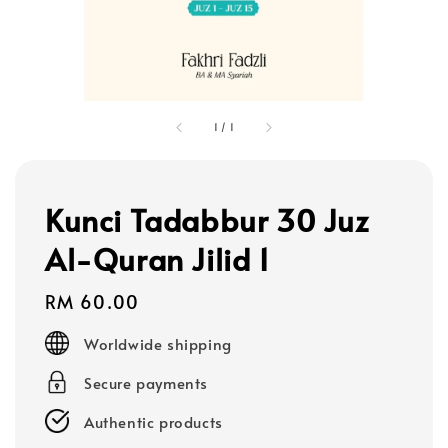
1
/
1
Kunci Tadabbur 30 Juz
Al-Quran Jilid 1
Regular
RM 60.00
price
Worldwide shipping
Secure payments
Authentic products