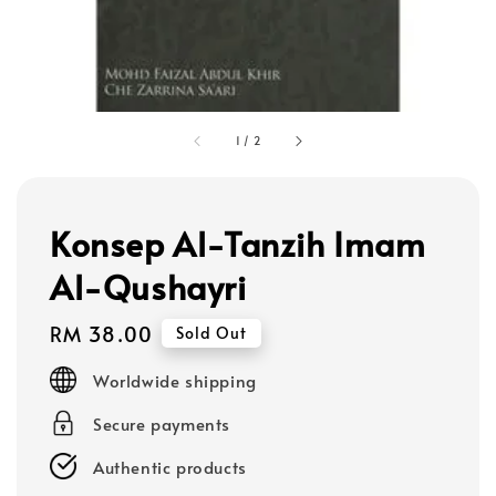
1
/
2
Konsep Al-Tanzih Imam
Al-Qushayri
Regular
RM 38.00
Sold Out
price
Worldwide shipping
Secure payments
Authentic products