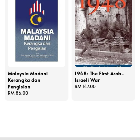
Malaysia Madani
1948: The First Arab-
Kerangka dan
Israeli War
Pengisian
Regular
RM 147.00
Regular
RM 86.00
price
price