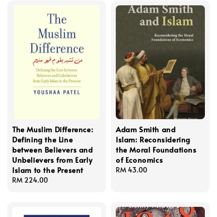
The Muslim Difference:
Adam Smith and
Defining the Line
Islam: Reconsidering
between Believers and
the Moral Foundations
Unbelievers from Early
of Economics
Islam to the Present
Regular
RM 43.00
Regular
RM 224.00
price
price