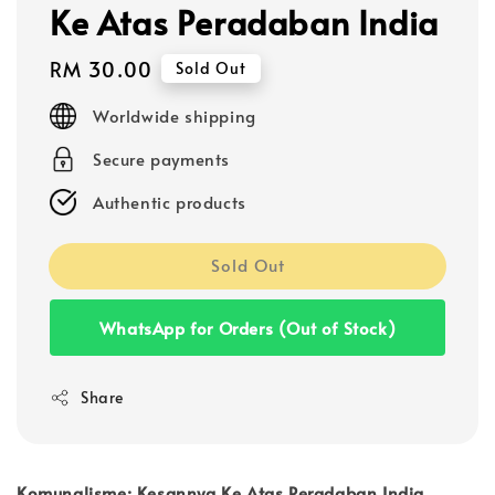
Ke Atas Peradaban India
Regular
RM 30.00
Sold Out
price
Worldwide shipping
Secure payments
Authentic products
Sold Out
WhatsApp for Orders (Out of Stock)
Share
Komunalisme: Kesannya Ke Atas Peradaban India