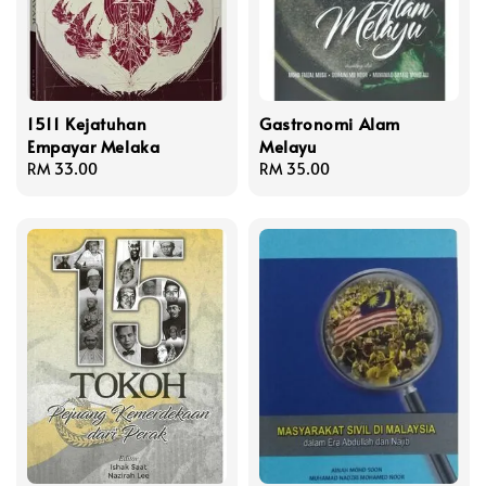
1511 Kejatuhan
Gastronomi Alam
Empayar Melaka
Melayu
Regular
RM 33.00
Regular
RM 35.00
price
price