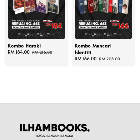
Kombo Haraki
Kombo Mencari
Identiti
Sale
RM 184.00
Regular
RM 216.00
price
price
Sale
RM 166.00
Regular
RM 208.00
price
price