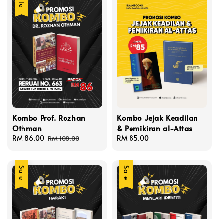
Sale
Kombo Prof. Rozhan
Kombo Jejak Keadilan
Othman
& Pemikiran al-Attas
Sale
RM 86.00
Regular
Regular
RM 85.00
RM 108.00
price
price
price
Sale
Sale