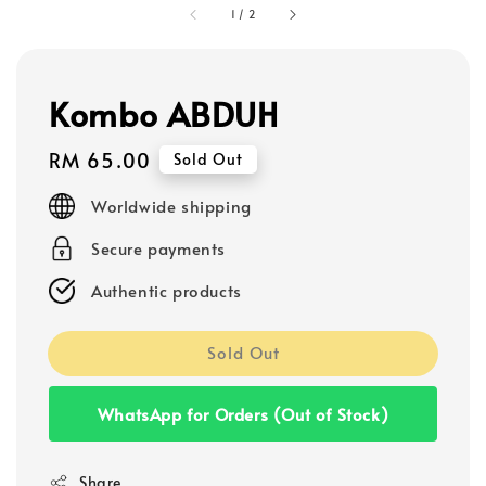
1
/
2
Kombo ABDUH
Regular
RM 65.00
Sold Out
price
Worldwide shipping
Secure payments
Authentic products
Sold Out
WhatsApp for Orders (Out of Stock)
Share