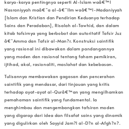
karya-karya pentingnya seperti Al-Islam waâ€™l
Nasraniyyah maâ€˜a al-â€˜Ilm waâ€™l-Madaniyyah
[Islam dan Kristian dan Pendirian Keduanya terhadap
Sains dan Peradaban], Risalah al-Tawhid, dan dalam
kitab tafsirnya yang berbobot dan autoritatif Tafsir Juz
â€˜Amma dan Tafsir al-Man?r. Konstruksi saintifik
yang rasional ini dibawakan dalam pandangannya
yang moden dan rasional tentang faham pemikiran,
ijtihad, akal, rasionaliti, maslahat dan kebebasan.
Tulisannya membawakan gagasan dan pencerahan
saintifik yang mendasar, dari tinjauan yang kritis
terhadap ayat-ayat al-Qurâ€™an yang mengilhamkan
pemahaman saintifik yang fundamental. Ia
menghimbau dan mengembangkan tafsiran moden
yang digarap dari idea dan filsafat sains yang dinamik
yang digulirkan oleh Sayyid Jam?l al-D?n al-Afgh?n?.