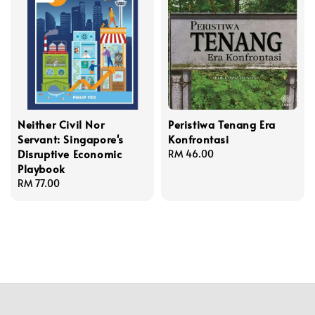
Neither Civil Nor
Peristiwa Tenang Era
Servant: Singapore's
Konfrontasi
Disruptive Economic
Regular
RM 46.00
Playbook
price
Regular
RM 77.00
price