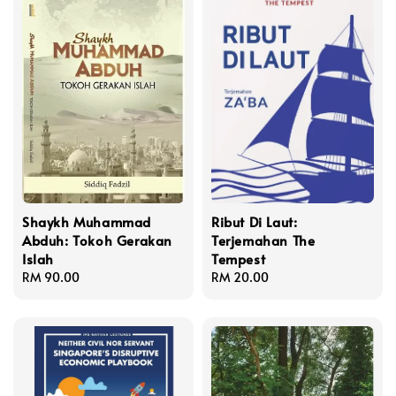
Shaykh Muhammad
Ribut Di Laut:
Abduh: Tokoh Gerakan
Terjemahan The
Islah
Tempest
Regular
RM 90.00
Regular
RM 20.00
price
price