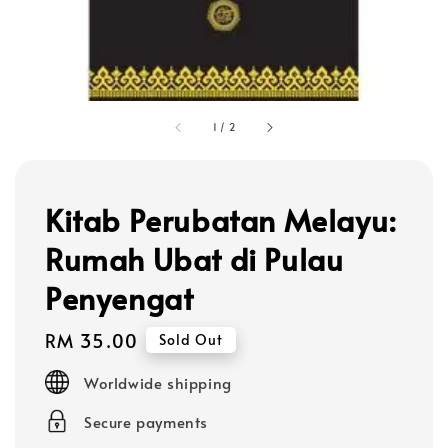
1
/
2
Kitab Perubatan Melayu:
Rumah Ubat di Pulau
Penyengat
Regular
RM 35.00
Sold Out
price
Worldwide shipping
Secure payments