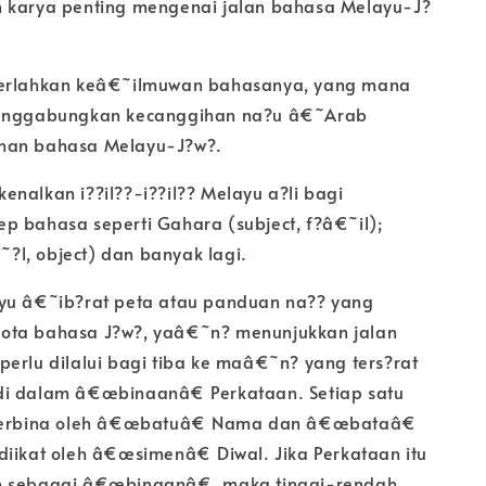
 karya penting mengenai jalan bahasa Melayu-J?
yerlahkan keâ€˜ilmuwan bahasanya, yang mana
menggabungkan kecanggihan na?u â€˜Arab
han bahasa Melayu-J?w?.
nalkan i??il??-i??il?? Melayu a?li bagi
p bahasa seperti Gahara (subject, f?â€˜il);
l, object) dan banyak lagi.
yu â€˜ib?rat peta atau panduan na?? yang
ota bahasa J?w?, yaâ€˜n? menunjukkan jalan
perlu dilalui bagi tiba ke maâ€˜n? yang ters?rat
i dalam â€œbinaanâ€ Perkataan. Setiap satu
 terbina oleh â€œbatuâ€ Nama dan â€œbataâ€
diikat oleh â€œsimenâ€ Diwal. Jika Perkataan itu
n sebagai â€œbinaanâ€, maka tinggi-rendah,