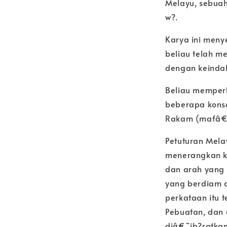
Melayu, sebuah
w?.
Karya ini men
beliau telah 
dengan keinda
Beliau memperke
beberapa konse
Rakam (mafâ€˜?
Petuturan Mela
menerangkan k
dan arah yang 
yang berdiam d
perkataan itu
Pebuatan, dan 
diâ€˜ib?ratka