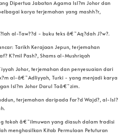
ang Dipertua Jabatan Agama Isl?m Johor dan
elbagai karya terjemahan yang mashh?r,
?lah al-Taw??d - buku teks â€˜Aq?dah J?w?.
car: Tarikh Kerajaan Jepun, terjemahan
f? K?mil Pash?, Shams al-Mushriqah
yyah Johor, terjemahan dan penyesuaian dari
k?m al-â€˜Adliyyah, Turki - yang menjadi karya
gan Isl?m Johor Darul Taâ€˜zim.
ddun, terjemahan daripada Far?d Wajd?, al-Isl?
ah.
g tokoh â€˜ilmuwan yang diasuh dalam tradisi
telah menghasilkan Kitab Permulaan Petuturan