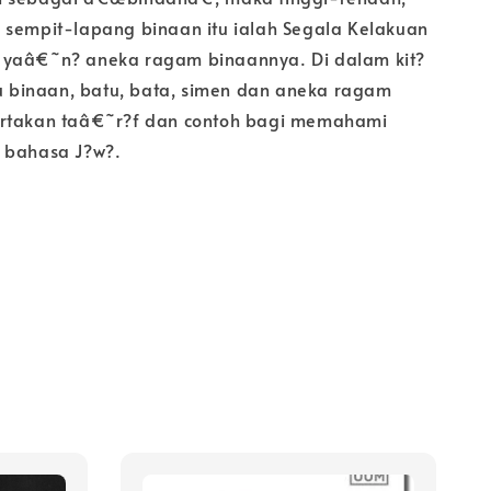
 sempit-lapang binaan itu ialah Segala Kelakuan
 yaâ€˜n? aneka ragam binaannya. Di dalam kit?
atu binaan, batu, bata, simen dan aneka ragam
ertakan taâ€˜r?f dan contoh bagi memahami
 bahasa J?w?.