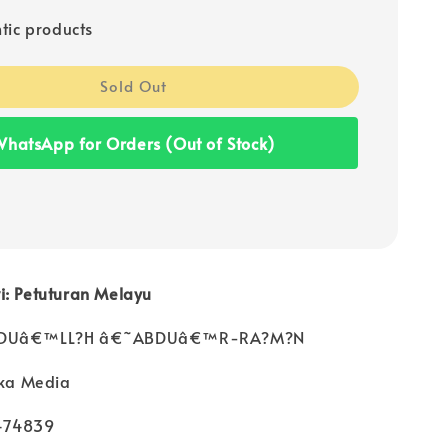
tic products
Sold Out
hatsApp for Orders (Out of Stock)
i: Petuturan Melayu
ABDUâ€™LL?H â€˜ABDUâ€™R-RA?M?N
ika Media
474839