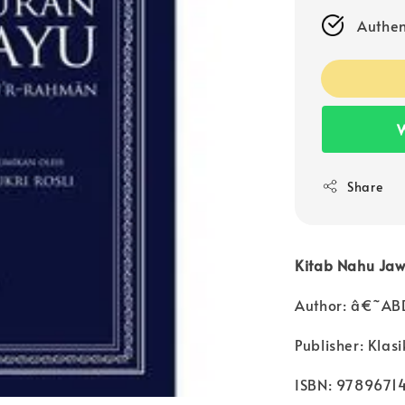
Authen
W
Share
Kitab Nahu Jaw
Author: â€˜
Publisher: Klas
ISBN: 9789671