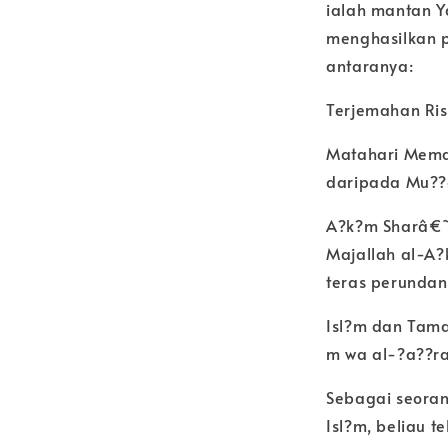
ialah mantan Y
menghasilkan p
antaranya:
Terjemahan Ris
Matahari Meman
daripada Mu??a
A?k?m Sharâ€˜i
Majallah al-A?
teras perundan
Isl?m dan Tama
m wa al-?a??r
Sebagai seoran
Isl?m, beliau 