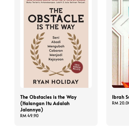
The Obstacles is the Way
Ibrah S
(Halangan Itu Adalah
Regular
RM 20.0
Jalannya)
price
Regular
RM 49.90
price