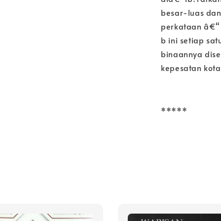
besar-luas dan
perkataan â€“
b ini setiap s
binaannya dis
kepesatan kota
*****