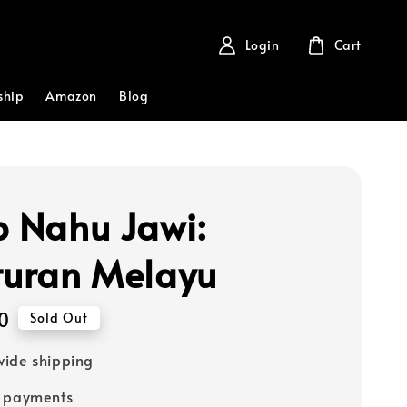
Login
Cart
ship
Amazon
Blog
b Nahu Jawi:
turan Melayu
0
Sold Out
ide shipping
e payments