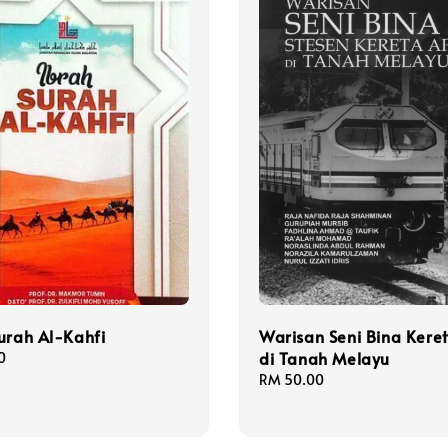
urah Al-Kahfi
Warisan Seni Bina Kere
di Tanah Melayu
0
Regular
RM 50.00
price