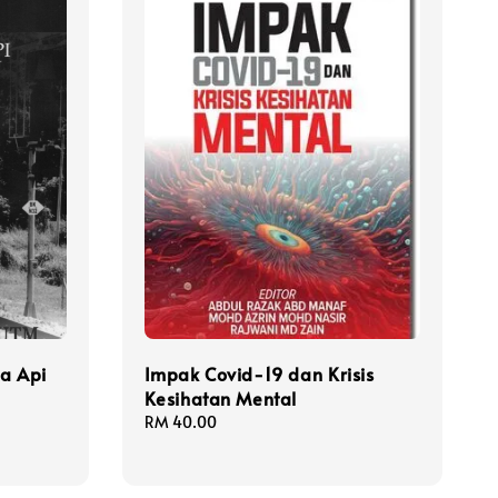
ta Api
Impak Covid-19 dan Krisis
Kesihatan Mental
Regular
RM 40.00
price