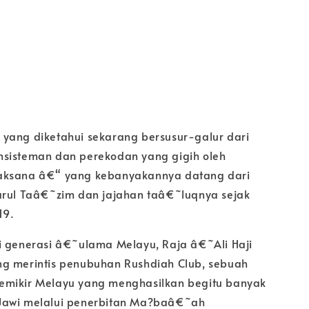
yang diketahui sekarang bersusur-galur dari
sisteman dan perekodan yang gigih oleh
aksana â€“ yang kebanyakannya datang dari
arul Taâ€˜zim dan jajahan taâ€˜luqnya sejak
19.
i generasi â€˜ulama Melayu, Raja â€˜Ali Haji
g merintis penubuhan Rushdiah Club, sebuah
emikir Melayu yang menghasilkan begitu banyak
Jawi melalui penerbitan Ma?baâ€˜ah