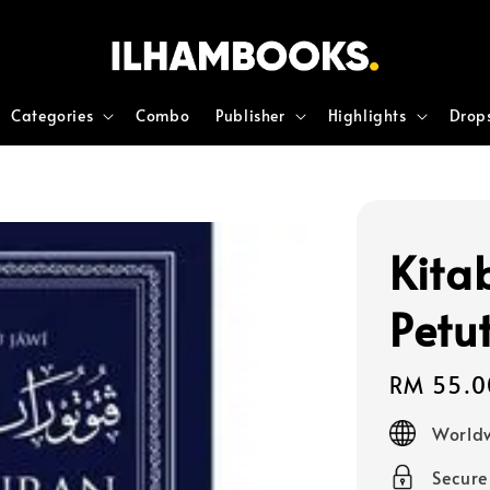
Categories
Combo
Publisher
Highlights
Drop
Kita
Petu
Regular
RM 55.0
price
Worldw
Secur