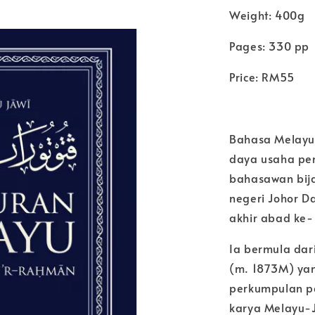
Weight: 400g
Pages: 330 pp
Price: RM55
Bahasa Melayu 
daya usaha pen
bahasawan bij
negeri Johor D
akhir abad ke-
Ia bermula dar
(m. 1873M) yan
perkumpulan p
karya Melayu-