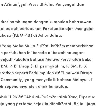
n A?madiyyah Press di Pulau Penyengat dan
erkesinambungan dengan kumpulan bahasawan
 di bawah pertubuhan Pakatan Belajar-Mengajar
hasa (P.BM.P.B) di Johor Bahru.
li Yang Maha Mulia Sul??n Ibr?h?m memperkenan
n pertubuhan ini berada di bawah naungan
enjadi Pakatan Bahasa Melayu Persuratan Buku
 BM. P. B. Diraja). Di peringkat ini, P. BM. P. B.
aratkan seperti Perkumpulan â€˜Ilmuwan Diraja
fc Community) yang menyelidik bahasa Melayu-J?
bir sepenuhnya oleh anak tempatan.
Abdu'Ll?h â€˜Abd al-Ra?m?n ialah Yang Dipertua
raja yang pertama sejak ia dinaik?araf. Beliau juga