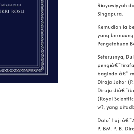
Riayawiyyah da
Singapura.
Kemudian ia b
yang bernaung
Pengetahuan Ba
Seterusnya, Du
pengiâ€˜tirafa
baginda â€“ m
Diraja Johor (P.
Diraja diâ€˜ib
(Royal Scienti
w?, yang ditad
Dato' Haji â€˜
P. BM. P. B. Di