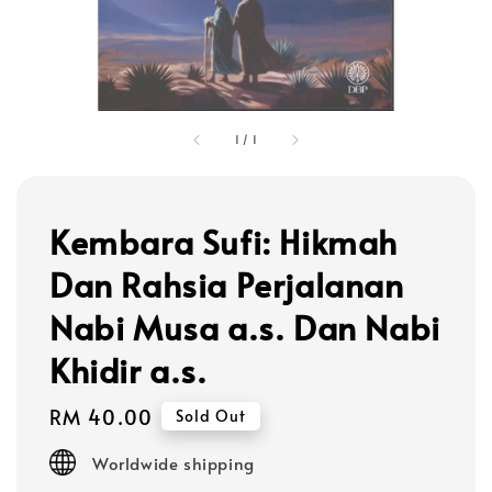
1
/
1
Kembara Sufi: Hikmah
Dan Rahsia Perjalanan
Nabi Musa a.s. Dan Nabi
Khidir a.s.
Regular
RM 40.00
Sold Out
price
Worldwide shipping