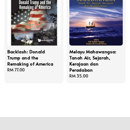
Backlash: Donald
Melayu Mahawangsa:
Trump and the
Tanah Air, Sejarah,
Remaking of America
Kerajaan dan
Peradaban
Regular
RM 77.00
price
Regular
RM 35.00
price