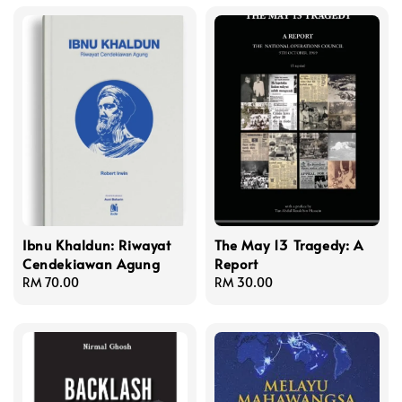
Ibnu Khaldun: Riwayat
The May 13 Tragedy: A
Cendekiawan Agung
Report
Regular
RM 70.00
Regular
RM 30.00
price
price