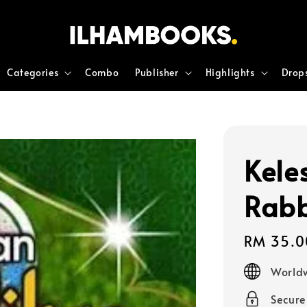
Categories
Combo
Publisher
Highlights
Drop
Kele
Rab
Regular
RM 35.0
price
Worldw
Secur