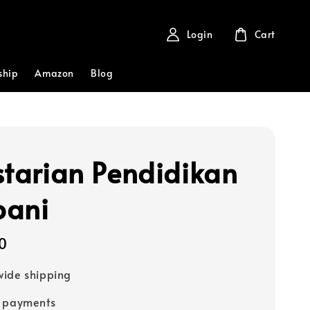
Login
Cart
ship
Amazon
Blog
starian Pendidikan
bani
0
ide shipping
e payments