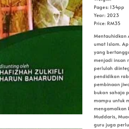
Pages: 134pp
Year: 2023
Price: RM35
Mentauhidkan A
umat Islam. Ap
yang bertangg
menjadi insan
perlulah diinte
pendidikan rab
pembinaan jiwa
bukan sahaja 
mampu untuk m
mengamalkan ko
Muddaris, Muad
guru juga perlu