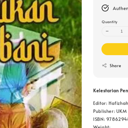
Authen
Quantity
Share
Kelestarian Pe
Editor: Hafizha
Publisher: UKM 
ISBN: 978629
Weight: