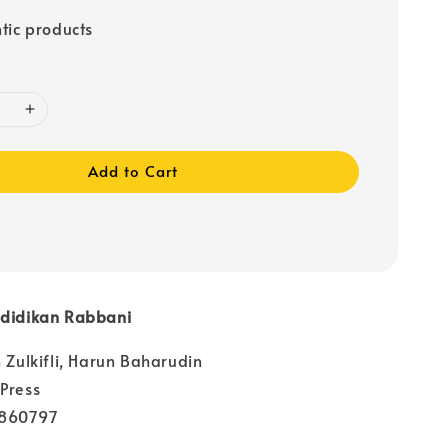
tic products
Add to Cart
ndidikan Rabbani
h Zulkifli, Harun Baharudin
Press
4860797