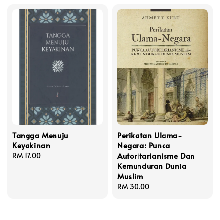
Tangga Menuju
Perikatan Ulama-
Keyakinan
Negara: Punca
Autoritarianisme Dan
Regular
RM 17.00
Kemunduran Dunia
price
Muslim
Regular
RM 30.00
price