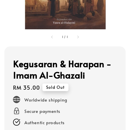
1
/
1
Kegusaran & Harapan -
Imam Al-Ghazali
Regular
RM 35.00
Sold Out
price
Worldwide shipping
Secure payments
Authentic products