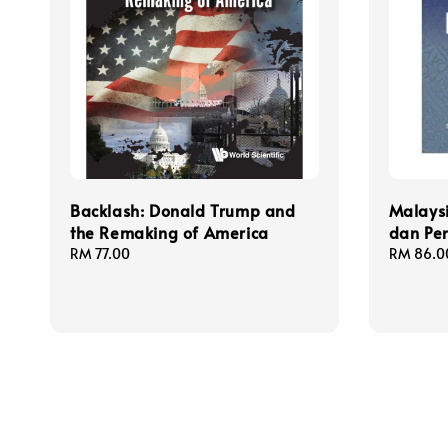
Backlash: Donald Trump and
Malays
the Remaking of America
dan Pe
Regular
RM 77.00
Regular
RM 86.0
price
price