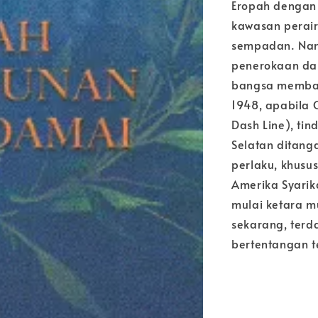
Eropah dengan A
kawasan perair
sempadan. Namu
penerokaan da
bangsa membaw
1948, apabila 
Dash Line), tin
Selatan ditang
perlaku, khusu
Amerika Syarik
mulai ketara m
sekarang, terd
bertentangan t