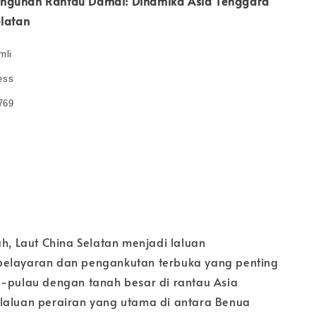
ngunan Rantau Damai: Dinamika Asia Tenggara
elatan
mli
ess
769
ah, Laut China Selatan menjadi laluan
pelayaran dan pengankutan terbuka yang penting
u-pulau dengan tanah besar di rantau Asia
laluan perairan yang utama di antara Benua