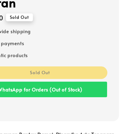
tan
0
Sold Out
ide shipping
e payments
tic products
Sold Out
hatsApp for Orders (Out of Stock)