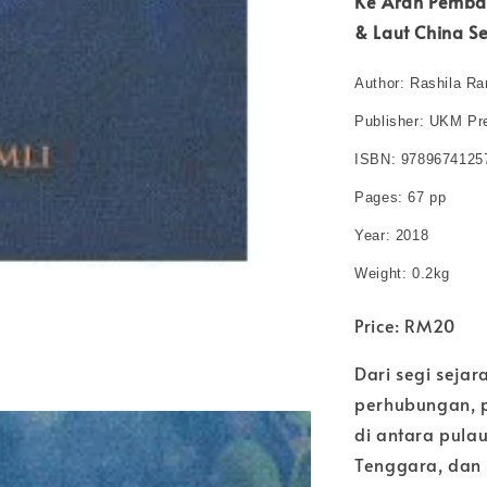
Ke Arah Pemba
& Laut China S
Author: Rashila Ra
Publisher: UKM Pr
ISBN: 9789674125
Pages: 67 pp
Year: 2018
Weight: 0.2kg
Price: RM20
Dari segi sejar
perhubungan, 
di antara pula
Tenggara, dan 