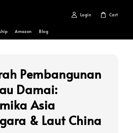
Login
Cart
ship
Amazon
Blog
rah Pembangunan
au Damai:
mika Asia
gara & Laut China