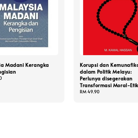
ia Madani Kerangka
Korupsi dan Kemunafik
ngisian
dalam Politik Melayu:
Perlunya disegerakan
0
Transformasi Moral-Eti
Regular
RM 49.90
price