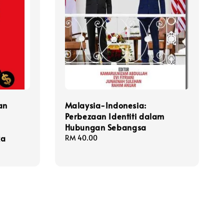
an
Malaysia-Indonesia:
Perbezaan Identiti dalam
Hubungan Sebangsa
ka
Regular
RM 40.00
price