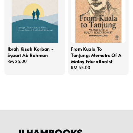
Ibrah Kisah Korban -
From Kuala To
Syaari Ab Rahman
Tanjung: Memoirs Of A
Malay Educationist
Regular
RM 25.00
price
Regular
RM 55.00
price