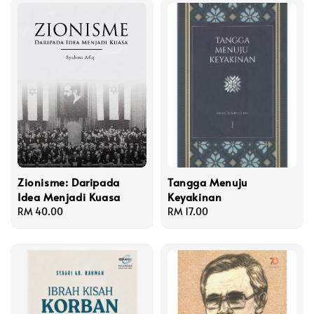
Zionisme: Daripada
Tangga Menuju
Idea Menjadi Kuasa
Keyakinan
Regular
RM 40.00
Regular
RM 17.00
price
price