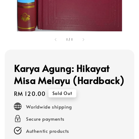
1
/
1
Karya Agung: Hikayat
Misa Melayu (Hardback)
Regular
RM 120.00
Sold Out
price
Worldwide shipping
Secure payments
Authentic products