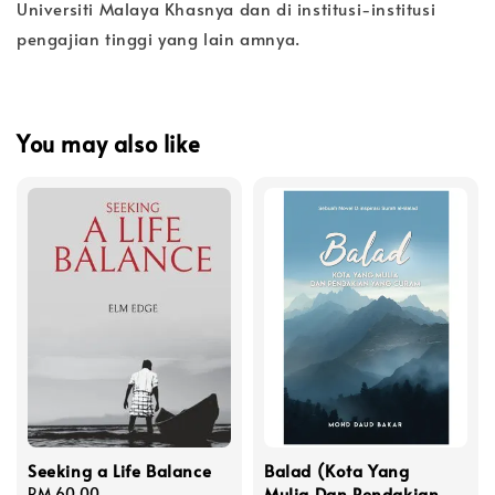
Universiti Malaya Khasnya dan di institusi-institusi
pengajian tinggi yang lain amnya.
You may also like
Seeking a Life Balance
Balad (Kota Yang
Mulia Dan Pendakian
Regular
RM 60.00