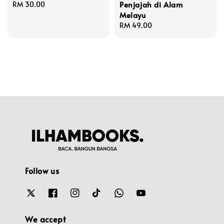
Penjajah di Alam
Regular
RM 30.00
Melayu
price
Regular
RM 49.00
price
Follow us
We accept