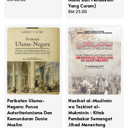
Yang Curam)
price
Regular
RM 25.00
price
Perikatan Ulama-
Nasihat al-Muslimin
Negara: Punca
wa Tazkirat al-
Autoritarianisme Dan
Mukminin : Kitab
Kemunduran Dunia
Pembakar Semangat
Muslim
Jihad Menentang