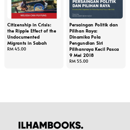
Citizenship in Crisis:
Persaingan Politik dan
the Ripple Effect of the
Pilihan Raya:
Undocumented
Dinamika Pola
Migrants in Sabah
Pengundian Siri
Pilihanraya Kecil Pasca
Regular
RM 45.00
9 Mei 2018
price
Regular
RM 55.00
price