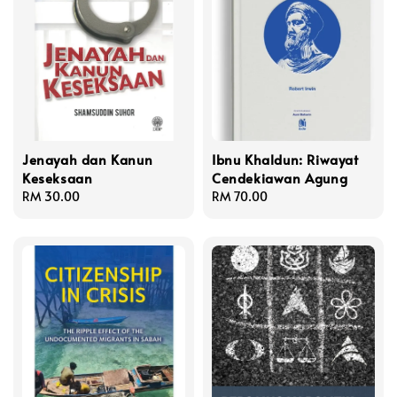
Jenayah dan Kanun
Ibnu Khaldun: Riwayat
Keseksaan
Cendekiawan Agung
Regular
RM 30.00
Regular
RM 70.00
price
price