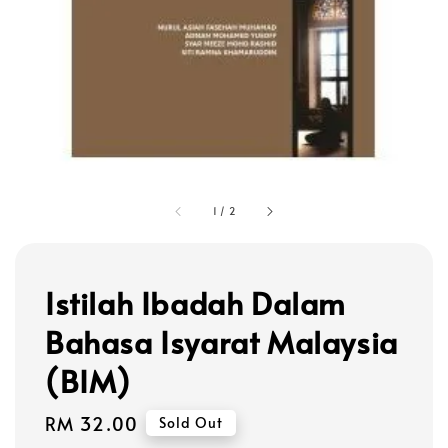
1
/
2
Istilah Ibadah Dalam
Bahasa Isyarat Malaysia
(BIM)
Regular
RM 32.00
Sold Out