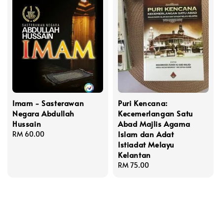
Imam - Sasterawan
Puri Kencana:
Negara Abdullah
Kecemerlangan Satu
Hussain
Abad Majlis Agama
Islam dan Adat
Regular
RM 60.00
Istiadat Melayu
price
Kelantan
Regular
RM 75.00
price