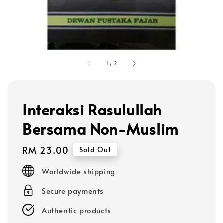
1
/
2
Interaksi Rasulullah
Bersama Non-Muslim
Regular
RM 23.00
Sold Out
price
Worldwide shipping
Secure payments
Authentic products