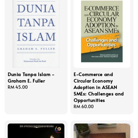
Dunia Tanpa Islam -
E-Commerce and
Graham E. Fuller
Circular Economy
Adoption in ASEAN
Regular
RM 45.00
SMEs: Challenges and
price
Opportunities
Regular
RM 60.00
price