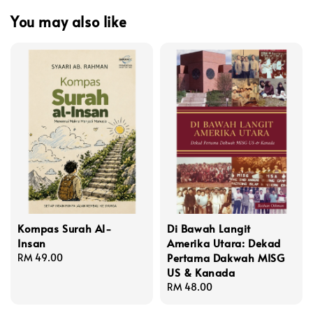
You may also like
Kompas Surah Al-
Di Bawah Langit
Insan
Amerika Utara: Dekad
Pertama Dakwah MISG
Regular
RM 49.00
US & Kanada
price
Regular
RM 48.00
price