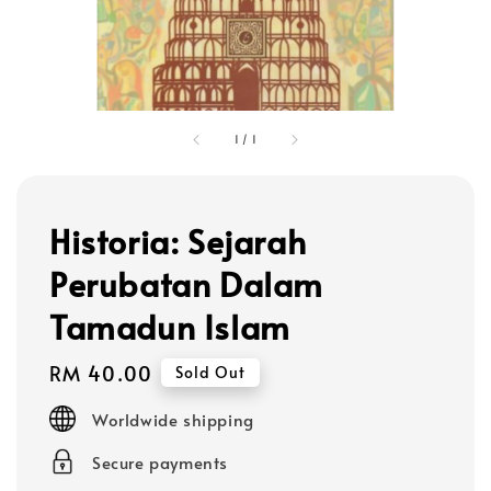
1
/
1
Historia: Sejarah
Perubatan Dalam
Tamadun Islam
Regular
RM 40.00
Sold Out
price
Worldwide shipping
Secure payments