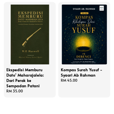
Ekspedisi Memburu
Kompas Surah Yusuf -
Dato' Maharajalela:
Syaari Ab Rahman
Dari Perak ke
Regular
RM 45.00
Sempadan Patani
price
Regular
RM 35.00
price