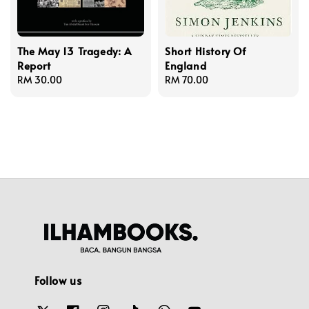
The May 13 Tragedy: A
Short History Of
Report
England
Regular
RM 30.00
Regular
RM 70.00
price
price
Follow us