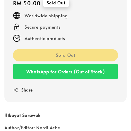
Regular
RM 50.00
Sold Out
price
Worldwide shipping
Secure payments
Authentic products
Sold Out
WhatsApp for Orders (Out of Stock)
Share
Hikayat Sarawak
Author/Editor: Nordi Ache