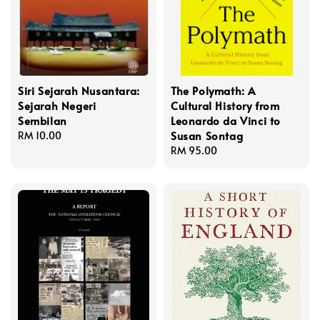
Siri Sejarah Nusantara:
The Polymath: A
Sejarah Negeri
Cultural History from
Sembilan
Leonardo da Vinci to
Susan Sontag
Regular
RM 10.00
price
Regular
RM 95.00
price