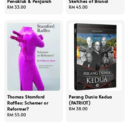
Penakluk & Penjarah
Sketches of Brunai
Regular
RM 33.00
Regular
RM 45.00
price
price
Thomas Stamford
Perang Dunia Kedua
Raffles: Schemer or
(PATRIOT)
Reformer?
Regular
RM 38.00
Regular
RM 55.00
price
price