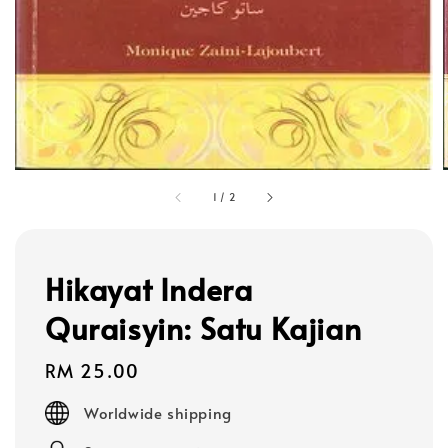
1
/
2
Hikayat Indera
Quraisyin: Satu Kajian
Regular
RM 25.00
price
Worldwide shipping